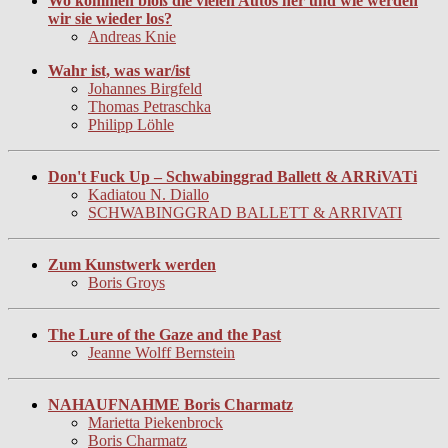
Wo kommen bloß die vielen Autos her und wie werden
wir sie wieder los?
Andreas Knie
Wahr ist, was war/ist
Johannes Birgfeld
Thomas Petraschka
Philipp Löhle
Don't Fuck Up – Schwabinggrad Ballett & ARRiVATi
Kadiatou N. Diallo
SCHWABINGGRAD BALLETT & ARRIVATI
Zum Kunstwerk werden
Boris Groys
The Lure of the Gaze and the Past
Jeanne Wolff Bernstein
NAHAUFNAHME Boris Charmatz
Marietta Piekenbrock
Boris Charmatz