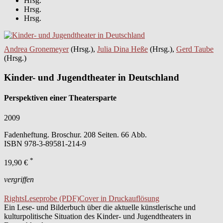
Hrsg.
Hrsg.
Hrsg.
Andrea Gronemeyer
(Hrsg.),
Julia Dina Heße
(Hrsg.),
Gerd Taube
(Hrsg.)
Kinder- und Jugendtheater in Deutschland
Perspektiven einer Theatersparte
2009
Fadenheftung. Broschur. 208 Seiten. 66 Abb.
ISBN
978-3-89581-214-9
*
19,90 €
vergriffen
Rights
Leseprobe (PDF)
Cover in Druckauflösung
Ein Lese- und Bilderbuch über die aktuelle künstlerische und
kulturpolitische Situation des Kinder- und Jugendtheaters in