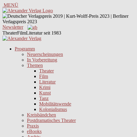
MENÜ
Newsletter
TheaterFilmLiteratur seit 1983
Programm
Neuerscheinungen
In Vorbereitung
Themen
Theater
Film
Literatur
Krimi
Kunst
Tanz
Mobilitätswende
Kolonialismus
Kreisbändchen
Postdramatisches Theater
Praxis
eBooks
Archiv