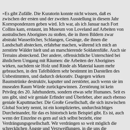
»Es gibt Zufälle. Die Kuratorin konnte nicht wissen, daß es
zwischen der ersten und der zweiten Ausstellung in diesem Jahr
Korrespondenzen geben wird. Ich war, als ich Januar nach Fort
Collins kam, erstaunt, im Museum von Loveland auf Arbeiten von
australischen Aborigines zu stoßen, die in ihren Bildern zwar
abstrakt Wasserlöcher, Schlangen, Gesänge, die ihnen die
Landschaft abstecken, erfahrbar machen, während ich mich an
zerstörte Wälder hielt und an marschierende Soldatenfüße. Auch sie
Terrains absteckend. Der andere, offensichtliche Unterschied bei
ähnlichem Umgang mit Räumen: die Arbeiten der Aborigines
wirken, nachdem sie Holz und Rinde als Material kaum mehr
gebrauchen, in den Tafelbildern sehr bestimmt im Darstellen des
Unbestimmten, und dadurch dekorativ. Dagegen wirken
Baumstrünke destruktiv, kaputter und zerstörter, auch wenn sie im
musealen Raum Würde zurückgewinnen. Zerstörung ist kein
Privileg des 20. Jahrhunderts, sondern etwas sehr Humanes. Seit es
uns gibt, sind wir geniale Erfinder und Überleber, aber auch ebenso
geniale Kaputtmacher. Die Große Gesellschaft, die sich inzwischen
Global Society nennt, ist ein kompliziertes, undurchsichtiges
Durcheinander, für das es historisch kein Beispiel gibt. Es ist, auch
wenn der Einzelne es gern auf sich selbst bezieht, eine
Verdrängungsgesellschaft. Wir verdrängen so weit möglich die
schrecklichen Ängste und Verzweiflungen, in die uns die