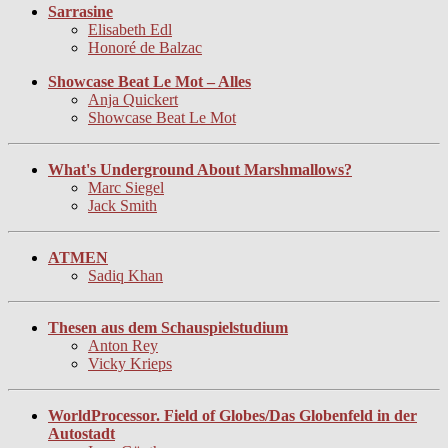
Sarrasine
Elisabeth Edl
Honoré de Balzac
Showcase Beat Le Mot – Alles
Anja Quickert
Showcase Beat Le Mot
What's Underground About Marshmallows?
Marc Siegel
Jack Smith
ATMEN
Sadiq Khan
Thesen aus dem Schauspielstudium
Anton Rey
Vicky Krieps
WorldProcessor. Field of Globes/Das Globenfeld in der
Autostadt