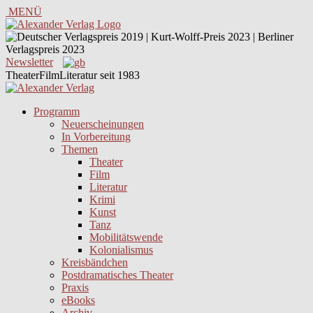
MENÜ
Newsletter
TheaterFilmLiteratur seit 1983
Programm
Neuerscheinungen
In Vorbereitung
Themen
Theater
Film
Literatur
Krimi
Kunst
Tanz
Mobilitätswende
Kolonialismus
Kreisbändchen
Postdramatisches Theater
Praxis
eBooks
Archiv