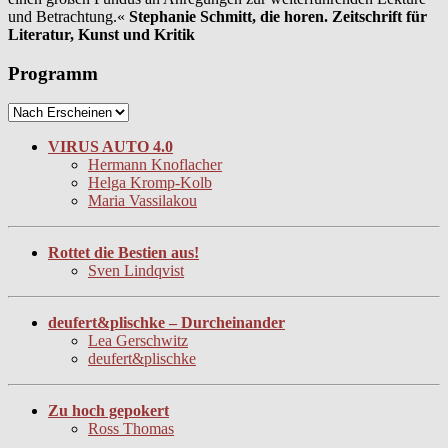
und Betrachtung.«
Stephanie Schmitt, die horen. Zeitschrift für
Literatur, Kunst und Kritik
Programm
VIRUS AUTO 4.0
Hermann Knoflacher
Helga Kromp-Kolb
Maria Vassilakou
Rottet die Bestien aus!
Sven Lindqvist
deufert&plischke – Durcheinander
Lea Gerschwitz
deufert&plischke
Zu hoch gepokert
Ross Thomas