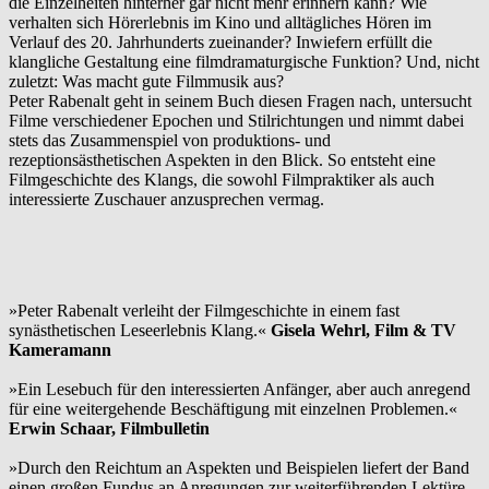
die Einzelheiten hinterher gar nicht mehr erinnern kann? Wie
verhalten sich Hörerlebnis im Kino und alltägliches Hören im
Verlauf des 20. Jahrhunderts zueinander? Inwiefern erfüllt die
klangliche Gestaltung eine filmdramaturgische Funktion? Und, nicht
zuletzt: Was macht gute Filmmusik aus?
Peter Rabenalt geht in seinem Buch diesen Fragen nach, untersucht
Filme verschiedener Epochen und Stilrichtungen und nimmt dabei
stets das Zusammenspiel von produktions- und
rezeptionsästhetischen Aspekten in den Blick. So entsteht eine
Filmgeschichte des Klangs, die sowohl Filmpraktiker als auch
interessierte Zuschauer anzusprechen vermag.
»Peter Rabenalt verleiht der Filmgeschichte in einem fast
synästhetischen Leseerlebnis Klang.«
Gisela Wehrl, Film & TV
Kameramann
»Ein Lesebuch für den interessierten Anfänger, aber auch anregend
für eine weitergehende Beschäftigung mit einzelnen Problemen.«
Erwin Schaar, Filmbulletin
»Durch den Reichtum an Aspekten und Beispielen liefert der Band
einen großen Fundus an Anregungen zur weiterführenden Lektüre