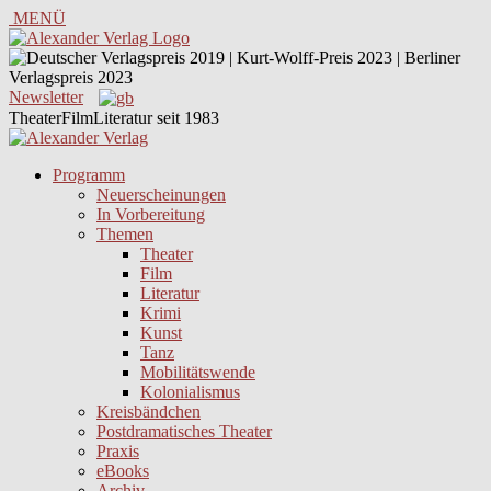
MENÜ
Newsletter
TheaterFilmLiteratur seit 1983
Programm
Neuerscheinungen
In Vorbereitung
Themen
Theater
Film
Literatur
Krimi
Kunst
Tanz
Mobilitätswende
Kolonialismus
Kreisbändchen
Postdramatisches Theater
Praxis
eBooks
Archiv