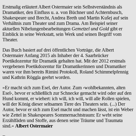
Erstmalig erläutert Albert Ostermaier sein Selbstverständnis als
Dramatiker, den Einfluss u. a. von Büchner und Achternbusch,
Shakespeare und Brecht, Andrea Breth und Martin Kušej auf sein
Verhältnis zum Theater und zum Drama. Am Beispiel seiner
aktuellen Nibelungenbearbeitungen
Gemetzel und Gold
gibt er
Einblick in seine Werkstatt, sein Werk und seinen Begriff vom
Theater.
Das Buch basiert auf drei öffentlichen Vorträge, die Albert
Ostermaier Anfang 2015 als Inhaber der 4. Saarbrücker
Poetikdozentur für Dramatik gehalten hat. Mit der 2012 erstmals
vergebenen Poetikdozentur für Dramatikerinnen und Dramatiker
waren vor ihm bereits Rimini Protokoll, Roland Schimmelpfennig
und Kathrin Röggla geehrt worden.
»Er macht sich zum Esel, der Autor. Zum ›wohlbekannten, alten
Esel‹, bevor er schließlich zur Schnecke gemacht wird oder auf den
Hund kommt, er wiehert: ich will, ich will, will alle Rollen spielen,
will der König dieser seltsamen Tiere des Theaters sein. (...) Der
Autor, bevor er sich zum Esel macht und machen lässt, ist ein Weber
wie Zettel in Shakespeares Sommernachtstraum: Er webt seine
Erzählfäden und Stoffe, aus denen seine Träume und Traumata
sind.«
Albert Ostermaier