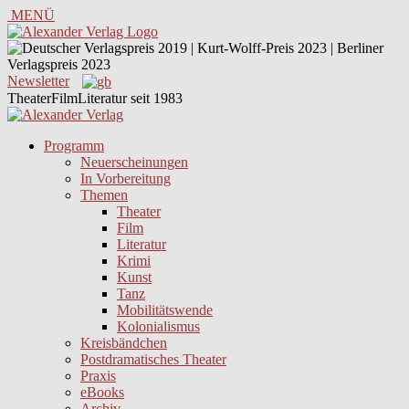
MENÜ
Newsletter
TheaterFilmLiteratur seit 1983
Programm
Neuerscheinungen
In Vorbereitung
Themen
Theater
Film
Literatur
Krimi
Kunst
Tanz
Mobilitätswende
Kolonialismus
Kreisbändchen
Postdramatisches Theater
Praxis
eBooks
Archiv