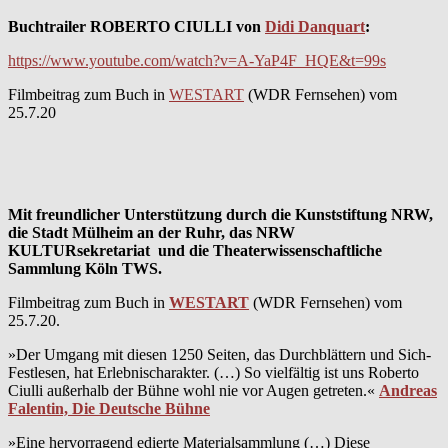
Buchtrailer ROBERTO CIULLI von
Didi Danquart
:
https://www.youtube.com/watch?v=A-YaP4F_HQE&t=99s
Filmbeitrag zum Buch in
WESTART
(WDR Fernsehen) vom
25.7.20
Mit freundlicher Unterstützung durch die Kunststiftung NRW,
die Stadt Mülheim an der Ruhr, das NRW
KULTURsekretariat und
die Theaterwissenschaftliche
Sammlung Köln TWS.
Filmbeitrag zum Buch in
WESTART
(WDR Fernsehen) vom
25.7.20.
»Der Umgang mit diesen 1250 Seiten, das Durchblättern und Sich-
Festlesen, hat Erlebnischarakter. (…) So vielfältig ist uns Roberto
Ciulli außerhalb der Bühne wohl nie vor Augen getreten.«
Andreas
Falentin, Die Deutsche Bühne
»Eine hervorragend edierte Materialsammlung (…) Diese