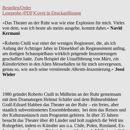
Bestellen/Order
Leseprobe (PDF)
Cover in Druckauflösung
»Das Theater an der Ruhr war wie eine Explosion für mich. Vieles
von dem, was ich heute als meins ausgebe, kommt daher.«
Navid
Kermani
»Roberto Ciulli war einer der wenigen Regisseure, die, als ich
Anfang der Achtziger Jahre in Düsseldorf als Regieassistent anfing,
am dortigen Schauspielhaus wirklich prägende Inszenierungen
geschaffen hatte. Zum Beispiel die Uraufführung von
März, ein
Künstlerleben
in den Alten Messehallen ist für mich unvergessen,
genau so, wie auch seine verstörende
Alkestis-
Inszenierung.«
Jossi
Wieler
1980 gründet Roberto Ciulli in Mülheim an der Ruhr gemeinsam
mit dem Dramaturgen Helmut Schäfer und dem Bühnenbildner
Gralf-Edzard Habben das Theater an der Ruhr – ein freies, aber
staatlich subventioniertes Ensembletheater, bei dem das Reisen und
der Kulturaustausch zum Programm gehören. In über 35 Jahren
besucht das Theater über 40 Länder und holt zugleich die Welt ins
Ruhrgebiet, indem es Künstler aus u.a. Chile, Polen, Russland, Ex-