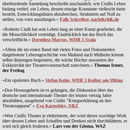
überbordende Sammlung beschreibt anschaulich, wie Ciullis Leben
bislang verlief, ein Leben, dessen einzige Konstante vielleicht darin
besteht, Entwicklungslinien abzubrechen, Strukturen auf Null zu
stellen, von vorn anzufangen.«
Falk Schreiber, nachtkritik.de
»Roberto Ciulli hat sein Leben lang an einer Kunst gearbeitet, die
die Menschlichkeit verteidigt. Eindrücklich hat das Buch das
verschriftlicht.«
Dorothea Marcus, WDR 5 Scala
»Allein die im ersten Band mit vielen Fotos und Dokumenten
dargebotene Lebensgeschichte von Mailand nach Mülheim könnte
selbst diejenigen begeistern, die solche Bücher ansonsten der
Exklusivität der Theaterwissenschaft zurechnen.«
Thomas Irmer,
der Freitag
»Ein opulentes Buch.«
Stefan Keim, WDR 3 Kultur am Mittag
»Den Herausgebern ist es gelungen, die Diskussion über das
deutsche und internationale Theater der letzten vierzig Jahre
abzubilden, ausgehend von Ciullis "Kriegserklärung an den
Theaterapparat".«
Eva Karnofsky, NRZ
»Wen Ciullis Theater je elektrisierte, der wird dieses wuchtige Werk
über dessen Leben und Schaffen und Denken nicht durchblättern, er
wird sich gleich festlesen.«
Lars von der Gönna, WAZ