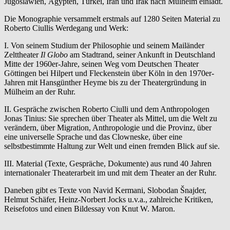
Jugoslawien, Ägypten, Türkei, Iran und Irak nach Mülheim einlädt.
Die Monographie versammelt erstmals auf 1280 Seiten Material zu
Roberto Ciullis Werdegang und Werk:
I. Von seinem Studium der Philosophie und seinem Mailänder
Zelttheater
Il Globo
am Stadtrand, seiner Ankunft in Deutschland
Mitte der 1960er-Jahre, seinen Weg vom Deutschen Theater
Göttingen bei Hilpert und Fleckenstein über Köln in den 1970er-
Jahren mit Hansgünther Heyme bis zu der Theatergründung in
Mülheim an der Ruhr.
II. Gespräche zwischen Roberto Ciulli und dem Anthropologen
Jonas Tinius: Sie sprechen über Theater als Mittel, um die Welt zu
verändern, über Migration, Anthropologie und die Provinz, über
eine universelle Sprache und das Clowneske, über eine
selbstbestimmte Haltung zur Welt und einen fremden Blick auf sie.
III. Material (Texte, Gespräche, Dokumente) aus rund 40 Jahren
internationaler Theaterarbeit im und mit dem Theater an der Ruhr.
Daneben gibt es Texte von Navid Kermani, Slobodan Šnajder,
Helmut Schäfer, Heinz-Norbert Jocks u.v.a., zahlreiche Kritiken,
Reisefotos und einen Bildessay von Knut W. Maron.