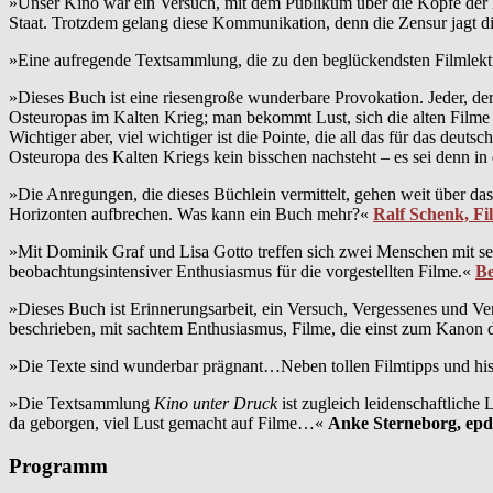
»Unser Kino war ein Versuch, mit dem Publikum über die Köpfe der
Staat. Trotzdem gelang diese Kommunikation, denn die Zensur jagt di
»Eine aufregende Textsammlung, die zu den beglückendsten Filmlektü
»Dieses Buch ist eine riesengroße wunderbare Provokation. Jeder, der 
Osteuropas im Kalten Krieg; man bekommt Lust, sich die alten Filme
Wichtiger aber, viel wichtiger ist die Pointe, die all das für das deu
Osteuropa des Kalten Kriegs kein bisschen nachsteht – es sei denn in d
»Die Anregungen, die dieses Büchlein vermittelt, gehen weit über das 
Horizonten aufbrechen. Was kann ein Buch mehr?«
Ralf Schenk, Fi
»Mit Dominik Graf und Lisa Gotto treffen sich zwei Menschen mit seh
beobachtungsintensiver Enthusiasmus für die vorgestellten Filme.«
Be
»Dieses Buch ist Erinnerungsarbeit, ein Versuch, Vergessenes und Ver
beschrieben, mit sachtem Enthusiasmus, Filme, die einst zum Kanon
»Die Texte sind wunderbar prägnant…Neben tollen Filmtipps und histo
»Die Textsammlung
Kino unter Druck
ist zugleich leidenschaftlich
da geborgen, viel Lust gemacht auf Filme…«
Anke Sterneborg, epd
Programm