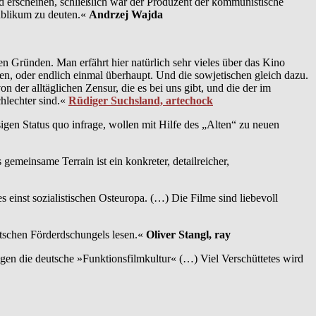
erscheinen, schließlich war der Produzent der kommunistische
Publikum zu deuten.«
Andrzej Wajda
en Gründen. Man erfährt hier natürlich sehr vieles über das Kino
n, oder endlich einmal überhaupt. Und die sowjetischen gleich dazu.
n der alltäglichen Zensur, die es bei uns gibt, und die der im
chlechter sind.«
Rüdiger Suchsland, artechock
sigen Status quo infrage, wollen mit Hilfe des „Alten“ zu neuen
meinsame Terrain ist ein konkreter, detailreicher,
 einst sozialistischen Osteuropa. (…) Die Filme sind liebevoll
utschen Förderdschungels lesen.«
Oliver Stangl, ray
gen die deutsche »Funktionsfilmkultur« (…) Viel Verschüttetes wird