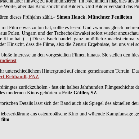
 Machthaber hinweg zu kommunizieren. Im Nachhinein mag dies absurd 
e Worte, aber das Kino spricht mit Bildern. Und Bilder verstand das 
ren dieses Frühjahrs zählt.«
Simon Hauck, Münchner Feuilleton
mit Film etwas zu tun hat, sollte es lesen! Und zwar aus gleich mehrer
 aus Polen, Ungarn und der Tschechoslowakei sofort wieder anzuschaue
tsche Kino hat. (…) Dieses Buch handelt ganz unhöflich zunächst einmal vo
er Hinsicht, dass die Filme, also die Zensur-Ergebnisse, bei uns viel s
bloße Interesse an den vorgestellten Filmen hinaus. Sie stellen den hie
lmdienst
r unterschiedlichem Hintergrund auf einem gemeinsamen Terrain. Das ge
rt Rebhandl, FAZ
drängtes zurückzuholen - fast ein halbes Jahrhundert Filmgeschichte des
 des modernen Kinos gehörten.«
Fritz Göttler, SZ
rischen Details lässt sich der Band auch als Spiegel des aktuellen de
e Liebeserklärung ans osteuropäische Kino und wütende Kampfansage ge
 film