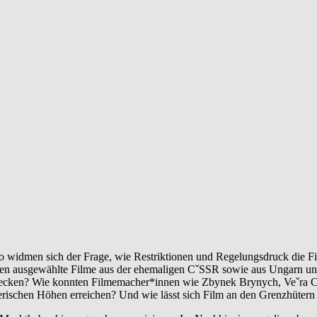
 widmen sich der Frage, wie Restriktionen und Regelungsdruck die Fil
ehen ausgewählte Filme aus der ehemaligen CˇSSR sowie aus Ungarn und
decken? Wie konnten Filmemacher*innen wie Zbynek Brynych, Veˇra Ch
rischen Höhen erreichen? Und wie lässt sich Film an den Grenzhütern