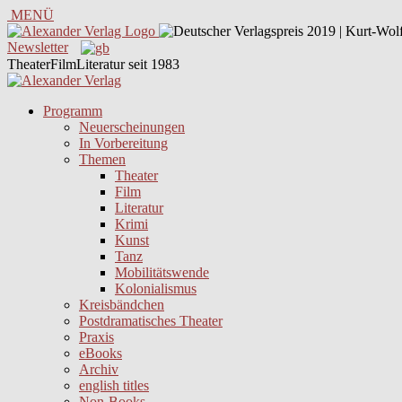
MENÜ
Newsletter
TheaterFilmLiteratur seit 1983
Programm
Neuerscheinungen
In Vorbereitung
Themen
Theater
Film
Literatur
Krimi
Kunst
Tanz
Mobilitätswende
Kolonialismus
Kreisbändchen
Postdramatisches Theater
Praxis
eBooks
Archiv
english titles
Non-Books