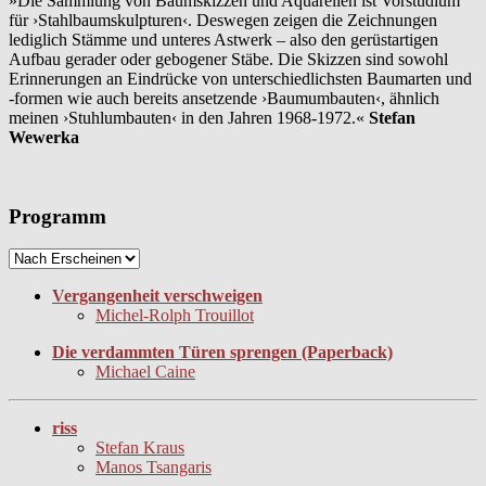
»Die Sammlung von Baumskizzen und Aquarellen ist Vorstudium
für ›Stahlbaumskulpturen‹. Deswegen zeigen die Zeichnungen
lediglich Stämme und unteres Astwerk – also den gerüstartigen
Aufbau gerader oder gebogener Stäbe. Die Skizzen sind sowohl
Erinnerungen an Eindrücke von unterschiedlichsten Baumarten und
-formen wie auch bereits ansetzende ›Baumumbauten‹, ähnlich
meinen ›Stuhlumbauten‹ in den Jahren 1968-1972.«
Stefan
Wewerka
Programm
Vergangenheit verschweigen
Michel-Rolph Trouillot
Die verdammten Türen sprengen (Paperback)
Michael Caine
riss
Stefan Kraus
Manos Tsangaris