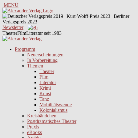
MENÜ
Newsletter
TheaterFilmLiteratur seit 1983
Programm
Neuerscheinungen
In Vorbereitung
Themen
Theater
Film
Literatur
Krimi
Kunst
Tanz
Mobilitätswende
Kolonialismus
Kreisbändchen
Postdramatisches Theater
Praxis
eBooks
Archiv