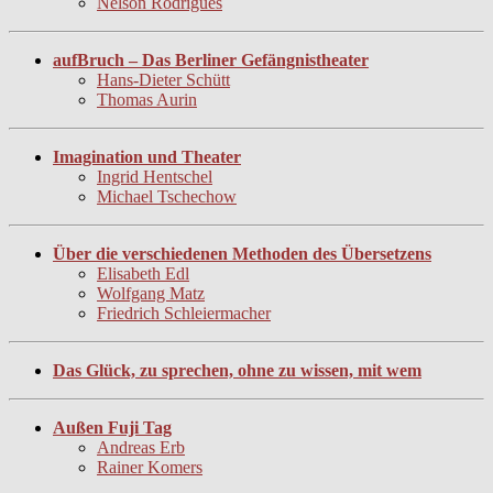
Nelson Rodrigues
aufBruch – Das Berliner Gefängnistheater
Hans-Dieter Schütt
Thomas Aurin
Imagination und Theater
Ingrid Hentschel
Michael Tschechow
Über die verschiedenen Methoden des Übersetzens
Elisabeth Edl
Wolfgang Matz
Friedrich Schleiermacher
Das Glück, zu sprechen, ohne zu wissen, mit wem
Außen Fuji Tag
Andreas Erb
Rainer Komers