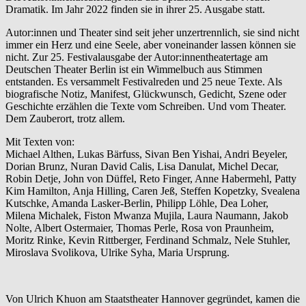
Dramatik. Im Jahr 2022 finden sie in ihrer 25. Ausgabe statt.
Autor:innen und Theater sind seit jeher unzertrennlich, sie sind nicht
immer ein Herz und eine Seele, aber voneinander lassen können sie
nicht. Zur 25. Festivalausgabe der Autor:innentheatertage am
Deutschen Theater Berlin ist ein Wimmelbuch aus Stimmen
entstanden. Es versammelt Festivalreden und 25 neue Texte. Als
biografische Notiz, Manifest, Glückwunsch, Gedicht, Szene oder
Geschichte erzählen die Texte vom Schreiben. Und vom Theater.
Dem Zauberort, trotz allem.
Mit Texten von:
Michael Althen, Lukas Bärfuss, Sivan Ben Yishai, Andri Beyeler,
Dorian Brunz, Nuran David Calis, Lisa Danulat, Michel Decar,
Robin Detje, John von Düffel, Reto Finger, Anne Habermehl, Patty
Kim Hamilton, Anja Hilling, Caren Jeß, Steffen Kopetzky, Svealena
Kutschke, Amanda Lasker-Berlin, Philipp Löhle, Dea Loher,
Milena Michalek, Fiston Mwanza Mujila, Laura Naumann, Jakob
Nolte, Albert Ostermaier, Thomas Perle, Rosa von Praunheim,
Moritz Rinke, Kevin Rittberger, Ferdinand Schmalz, Nele Stuhler,
Miroslava Svolikova, Ulrike Syha, Maria Ursprung.
Von Ulrich Khuon am Staatstheater Hannover gegründet, kamen die