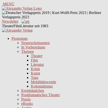
MENÜ
Newsletter
TheaterFilmLiteratur seit 1983
Programm
Neuerscheinungen
In Vorbereitung
Themen
Theater
Film
Literatur
Krimi
Kunst
Tanz
Mobilitätswende
Kolonialismus
Kreisbändchen
Postdramatisches Theater
Praxis
eBooks
Archiv