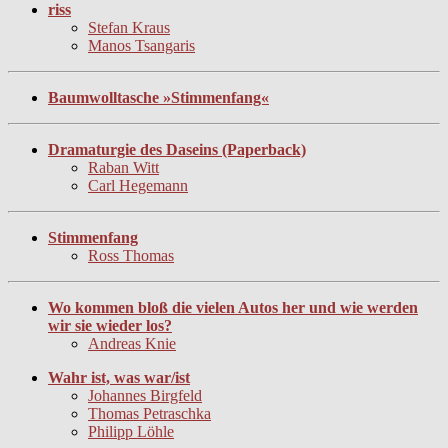
riss
Stefan Kraus
Manos Tsangaris
Baumwolltasche »Stimmenfang«
Dramaturgie des Daseins (Paperback)
Raban Witt
Carl Hegemann
Stimmenfang
Ross Thomas
Wo kommen bloß die vielen Autos her und wie werden
wir sie wieder los?
Andreas Knie
Wahr ist, was war/ist
Johannes Birgfeld
Thomas Petraschka
Philipp Löhle