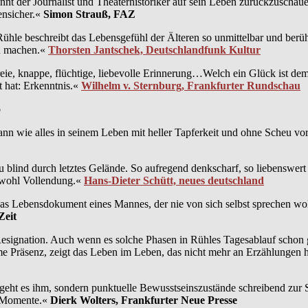
nt der Journalist und Theaterhistoriker auf sein Leben zurückzuschaue
ensicher.«
Simon Strauß, FAZ
 Rühle beschreibt das Lebensgefühl der Älteren so unmittelbar und berüh
zu machen.«
Thorsten Jantschek, Deutschlandfunk Kultur
reie, knappe, flüchtige, liebevolle Erinnerung…Welch ein Glück ist d
t hat: Erkenntnis.«
Wilhelm v. Sternburg, Frankfurter Rundschau
o
 Mann wie alles in seinem Leben mit heller Tapferkeit und ohne Scheu 
blind durch letztes Gelände. So aufregend denkscharf, so liebenswert s
st wohl Vollendung.«
Hans-Dieter Schütt, neues deutschland
das Lebensdokument eines Mannes, der nie von sich selbst sprechen wol
Zeit
gnation. Auch wenn es solche Phasen in Rühles Tagesablauf schon gibt
rme Präsenz, zeigt das Leben im Leben, das nicht mehr an Erzählungen 
geht es ihm, sondern punktuelle Bewusstseinszustände schreibend zur Sic
e Momente.«
Dierk Wolters, Frankfurter Neue Presse