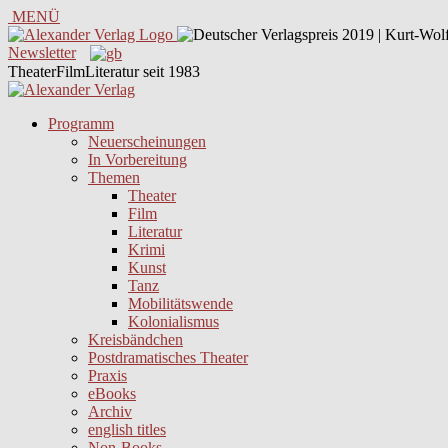
MENÜ
Newsletter
TheaterFilmLiteratur seit 1983
Programm
Neuerscheinungen
In Vorbereitung
Themen
Theater
Film
Literatur
Krimi
Kunst
Tanz
Mobilitätswende
Kolonialismus
Kreisbändchen
Postdramatisches Theater
Praxis
eBooks
Archiv
english titles
Non-Books