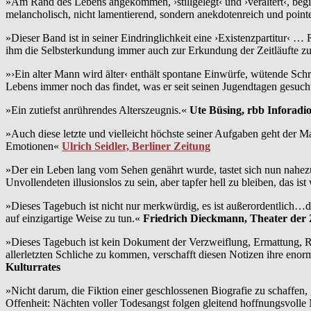
»Am Rand des Lebens angekommen, ›stillgelegt‹ und ›veraltert‹, begin
melancholisch, nicht lamentierend, sondern anekdotenreich und point
»Dieser Band ist in seiner Eindringlichkeit eine ›Existenzpartitur‹ …
ihm die Selbsterkundung immer auch zur Erkundung der Zeitläufte 
»›Ein alter Mann wird älter‹ enthält spontane Einwürfe, wütende Sch
Lebens immer noch das findet, was er seit seinen Jugendtagen gesuch
»Ein zutiefst anrührendes Alterszeugnis.«
Ute Büsing, rbb Inforadi
»Auch diese letzte und vielleicht höchste seiner Aufgaben geht der
Emotionen«
Ulrich Seidler, Berliner Zeitung
»Der ein Leben lang vom Sehen genährt wurde, tastet sich nun nahezu 
Unvollendeten illusionslos zu sein, aber tapfer hell zu bleiben, das i
»Dieses Tagebuch ist nicht nur merkwürdig, es ist außerordentlich…
auf einzigartige Weise zu tun.«
Friedrich Dieckmann, Theater der 
»Dieses Tagebuch ist kein Dokument der Verzweiflung, Ermattung, Resi
allerletzten Schliche zu kommen, verschafft diesen Notizen ihre eno
Kulturrates
»Nicht darum, die Fiktion einer geschlossenen Biografie zu schaffen, 
Offenheit: Nächten voller Todesangst folgen gleitend hoffnungsvoll