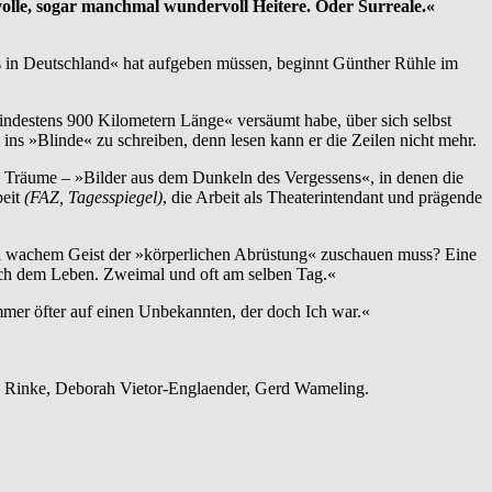
evolle, sogar manchmal wundervoll Heitere. Oder Surreale.«
rs in Deutschland« hat aufgeben müssen, beginnt Günther Rühle im
mindestens 900 Kilometern Länge« versäumt habe, über sich selbst
ins »Blinde« zu schreiben, denn lesen kann er die Zeilen nicht mehr.
 Träume – »Bilder aus dem Dunkeln des Vergessens«, in denen die
beit
(FAZ, Tagesspiegel)
, die Arbeit als Theaterintendant und prägende
ei wachem Geist der »körperlichen Abrüstung« zuschauen muss? Eine
nach dem Leben. Zweimal und oft am selben Tag.«
immer öfter auf einen Unbekannten, der doch Ich war.«
tz Rinke, Deborah Vietor-Englaender, Gerd Wameling.