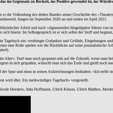
, das im Gegensatz zu Beckett, ins Positive gewendet ist, ins Würd
m er die Vollendung des dritten Bandes seiner Geschichte des »Theate
 umfassend, fangen im September 2020 an und enden im April 2021.
ublizistischer Arbeit und nach »zigtausenden hingetippten Sätzen von 
 hinein: Im Selbstgespräch ist er sich selbst der Stoff und beginnt, 
sein Tagebuch ein; verdrängte Gedanken und Gefühle, Eingebungen und
nso eine Rolle spielen wie die Rückblicke auf seine journalistische Ar
leef).
im Alter«. Darf man noch gespannt sein auf die Zukunft, wenn man b
orgens in sich gespalten, wünscht man sich das Ende und greift noch 
auf der Spur und muss in seinen Aufzeichnungen festhalten: »Ich treffe 
n wird älter. Ein merkwürdiges Tagebuch« vorgestellt.
 Nicole Heesters, Jutta Hoffmann, Ulrich Khuon, Ulrich Matthes, Mori