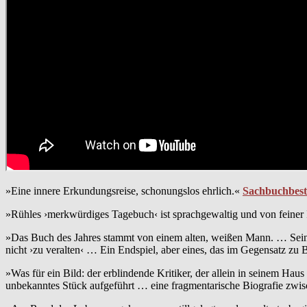
»Eine innere Erkundungsreise, schonungslos ehrlich.«
Sachbuchbest
»Rühles ›merkwürdiges Tagebuch‹ ist sprachgewaltig und von feiner I
»Das Buch des Jahres stammt von einem alten, weißen Mann. … Se
nicht ›zu veralten‹ … Ein Endspiel, aber eines, das im Gegensatz zu 
»Was für ein Bild: der erblindende Kritiker, der allein in seinem Hau
unbekanntes Stück aufgeführt … eine fragmentarische Biografie zw