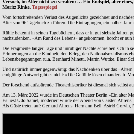
Versuch, im Alter nicht ›zu veralten‹ … Ein Endspiel, aber eines
Moritz Rinke,
Tagesspiegel
Vom fortschreitenden Verlust des Augenlichts gezeichnet und nachde
Alter von 96 Tagebuch zu führen. Die Eintragungen, ein halbes Jahr
Rühle bekennt in seinen Tagebüchern, dass er in gut siebzig Jahren p
nachzudenken. »Am Rand des Lebens« angekommen, horcht er nun in sich
Die Fragmente langer Tage und unruhiger Nächte schreiben sich in 
Erinnerungen an die Kindheit, den Krieg, den Nationalsozialismus ebe
Lebensbegegnungen (u.a. Bernhard Minetti, Martin Wuttke, Einar Sch
Und natürlich immer gegenwärtig: das Nachdenken über das »Altern 
endgültige Antwort gibt es nicht: »Die Gefühle lösen einander ab. M
Der forschend aufspürende Theaterhistoriker ist diesmal sich selbst 
Am 13. März 2022 wurde im Deutschen Theater Berlin »Ein alter Man
Es liest Udo Samel, moderiert wurde der Abend von Carsten Ahrens.
Als Gäste treten auf: Gerhard Ahrens, Hermann Beil, Astrid Gorvin,