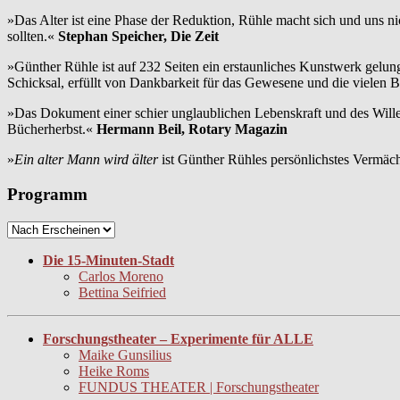
»Das Alter ist eine Phase der Reduktion, Rühle macht sich und uns n
sollten.«
Stephan Speicher, Die Zeit
»Günther Rühle ist auf 232 Seiten ein erstaunliches Kunstwerk gelu
Schicksal, erfüllt von Dankbarkeit für das Gewesene und die vielen
»Das Dokument einer schier unglaublichen Lebenskraft und des Will
Bücherherbst.«
Hermann Beil, Rotary Magazin
»
Ein alter Mann wird älter
ist Günther Rühles persönlichstes Vermäc
Programm
Die 15-Minuten-Stadt
Carlos Moreno
Bettina Seifried
Forschungstheater – Experimente für ALLE
Maike Gunsilius
Heike Roms
FUNDUS THEATER | Forschungstheater