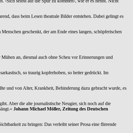
n. ›Sich selbst auf die Spur zu kommen‹, wie er es nennt. Nicht
rend, dass beim Lesen theatrale Bilder entstehen. Dabei gelingt es
em Menschen geschenkt, der am Ende eines langen, schöpferischen
vor Mühen an, diesmal auch ohne Scheu vor Erinnerungen und
arkastisch, so traurig kopferhoben, so heiter gedrückt. Im
lte und von Alter, Krankheit, Behinderung dazu gebracht wurde, es
. Aber die alte journalistische Neugier, sich noch auf die
hängt.«
Johann Michael Möller, Zeitung des Deutschen
htbarkeit zu bringen: Das verleiht seiner Prosa eine flirrende