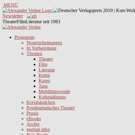
MENÜ
Newsletter
TheaterFilmLiteratur seit 1983
Programm
Neuerscheinungen
In Vorbereitung
Themen
Theater
Film
Literatur
Krimi
Kunst
Tanz
Mobilitätswende
Kolonialismus
Kreisbändchen
Postdramatisches Theater
Praxis
eBooks
Archiv
english titles
Non-Books