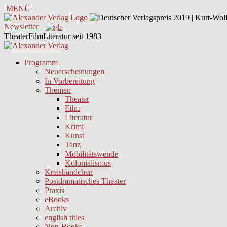
MENÜ
Newsletter
TheaterFilmLiteratur seit 1983
Programm
Neuerscheinungen
In Vorbereitung
Themen
Theater
Film
Literatur
Krimi
Kunst
Tanz
Mobilitätswende
Kolonialismus
Kreisbändchen
Postdramatisches Theater
Praxis
eBooks
Archiv
english titles
Non-Books