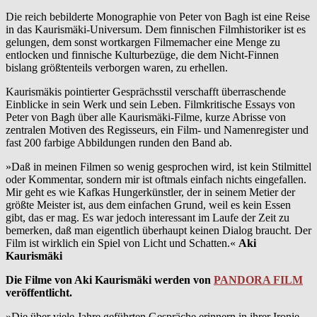
Die reich bebilderte Monographie von Peter von Bagh ist eine Reise
in das Kaurismäki-Universum. Dem finnischen Filmhistoriker ist es
gelungen, dem sonst wortkargen Filmemacher eine Menge zu
entlocken und finnische Kulturbezüge, die dem Nicht-Finnen
bislang größtenteils verborgen waren, zu erhellen.
Kaurismäkis pointierter Gesprächsstil verschafft überraschende
Einblicke in sein Werk und sein Leben. Filmkritische Essays von
Peter von Bagh über alle Kaurismäki-Filme, kurze Abrisse von
zentralen Motiven des Regisseurs, ein Film- und Namenregister und
fast 200 farbige Abbildungen runden den Band ab.
»Daß in meinen Filmen so wenig gesprochen wird, ist kein Stilmittel
oder Kommentar, sondern mir ist oftmals einfach nichts eingefallen.
Mir geht es wie Kafkas Hungerkünstler, der in seinem Metier der
größte Meister ist, aus dem einfachen Grund, weil es kein Essen
gibt, das er mag. Es war jedoch interessant im Laufe der Zeit zu
bemerken, daß man eigentlich überhaupt keinen Dialog braucht. Der
Film ist wirklich ein Spiel von Licht und Schatten.«
Aki
Kaurismäki
Die Filme von Aki Kaurismäki werden von
PANDORA FILM
veröffentlicht.
»Die über viele Jahre geführten Gespräche erinnern in ihrer Ironie