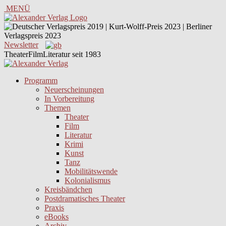
MENÜ
Newsletter
TheaterFilmLiteratur seit 1983
Programm
Neuerscheinungen
In Vorbereitung
Themen
Theater
Film
Literatur
Krimi
Kunst
Tanz
Mobilitätswende
Kolonialismus
Kreisbändchen
Postdramatisches Theater
Praxis
eBooks
Archiv