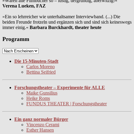
»Wären alle Filmbücher so – lustig, tiefgründig, aberwitzig!«
Verena Lueken, FAZ
»Ein so lehrreicher wie unterhaltsamer Interviewband. (...) Die
beiden Freunde frotzeln und ergänzen sich und sind sich keineswegs
immer einig.«
Barbara Burckhardt, theater heute
Programm
Die 15-Minuten-Stadt
Carlos Moreno
Bettina Seifried
Forschungstheater – Experimente für ALLE
Maike Gunsilius
Heike Roms
FUNDUS THEATER | Forschungstheater
Ein ganz normaler Bürger
Vincenzo Cerami
Esther Hansen