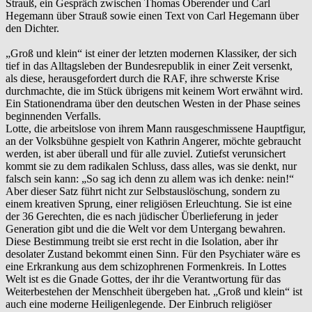
Strauß, ein Gespräch zwischen Thomas Oberender und Carl
Hegemann über Strauß sowie einen Text von Carl Hegemann über
den Dichter.
„Groß und klein“ ist einer der letzten modernen Klassiker, der sich
tief in das Alltagsleben der Bundesrepublik in einer Zeit versenkt,
als diese, herausgefordert durch die RAF, ihre schwerste Krise
durchmachte, die im Stück übrigens mit keinem Wort erwähnt wird.
Ein Stationendrama über den deutschen Westen in der Phase seines
beginnenden Verfalls.
Lotte, die arbeitslose von ihrem Mann rausgeschmissene Hauptfigur,
an der Volksbühne gespielt von Kathrin Angerer, möchte gebraucht
werden, ist aber überall und für alle zuviel. Zutiefst verunsichert
kommt sie zu dem radikalen Schluss, dass alles, was sie denkt, nur
falsch sein kann: „So sag ich denn zu allem was ich denke: nein!“
Aber dieser Satz führt nicht zur Selbstauslöschung, sondern zu
einem kreativen Sprung, einer religiösen Erleuchtung. Sie ist eine
der 36 Gerechten, die es nach jüdischer Überlieferung in jeder
Generation gibt und die die Welt vor dem Untergang bewahren.
Diese Bestimmung treibt sie erst recht in die Isolation, aber ihr
desolater Zustand bekommt einen Sinn. Für den Psychiater wäre es
eine Erkrankung aus dem schizophrenen Formenkreis. In Lottes
Welt ist es die Gnade Gottes, der ihr die Verantwortung für das
Weiterbestehen der Menschheit übergeben hat. „Groß und klein“ ist
auch eine moderne Heiligenlegende. Der Einbruch religiöser