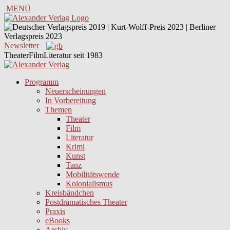
MENÜ
Newsletter
TheaterFilmLiteratur seit 1983
Programm
Neuerscheinungen
In Vorbereitung
Themen
Theater
Film
Literatur
Krimi
Kunst
Tanz
Mobilitätswende
Kolonialismus
Kreisbändchen
Postdramatisches Theater
Praxis
eBooks
Archiv