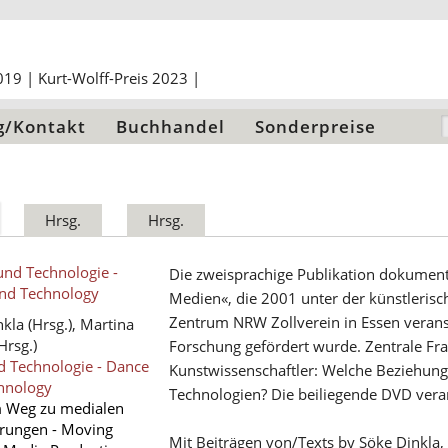
g/Kontakt
Buchhandel
Sonderpreise
Hrsg.
Hrsg.
Die zweisprachige Publikation dokument
Medien«, die 2001 unter der künstleris
Zentrum NRW Zollverein in Essen veran
nkla
(Hrsg.),
Martina
Hrsg.)
Forschung gefördert wurde. Zentrale Fra
d Technologie - Dance
Kunstwissenschaftler: Welche Beziehung
hnology
Technologien? Die beiliegende DVD vera
 Weg zu medialen
erungen - Moving
Mit Beiträgen von/Texts by Söke Dinkla, 