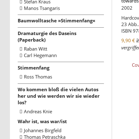
towards
Stefan Kraus
2002
Manos Tsangaris
Hardcove
Baumwolltasche »Stimmenfang«
23 Abb..
ISBN
97
Dramaturgie des Daseins
(Paperback)
9,90 €
2
vergriffe
Raban Witt
Carl Hegemann
Cov
Stimmenfang
Ross Thomas
Wo kommen bloß die vielen Autos
her und wie werden wir sie wieder
los?
Andreas Knie
Wahr ist, was war/ist
Johannes Birgfeld
Thomas Petraschka