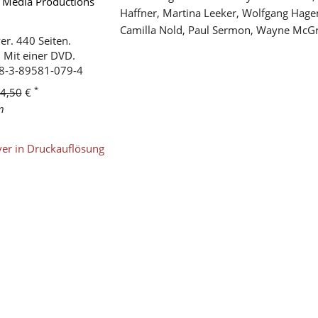
 Media Productions
Haffner, Martina Leeker, Wolfgang Hage
Camilla Nold, Paul Sermon, Wayne McGr
r. 440 Seiten.
 Mit einer DVD.
8-3-89581-079-4
*
4,50
€
n
er in Druckauflösung