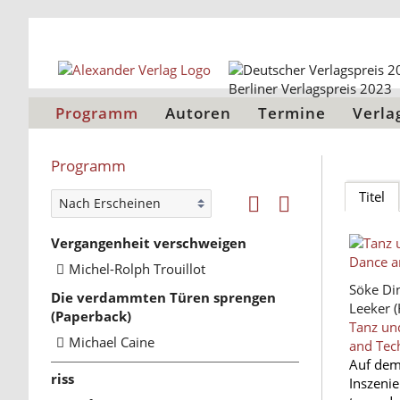
Programm
Autoren
Termine
Verla
Programm
Titel
Vergangenheit verschweigen
Michel-Rolph Trouillot
Söke Di
Die verdammten Türen sprengen
Leeker
(
(Paperback)
Tanz un
Michael Caine
and Tec
Auf dem
riss
Inszeni