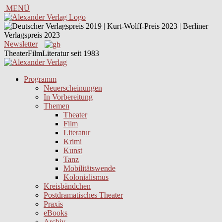
MENÜ
Newsletter
TheaterFilmLiteratur seit 1983
Programm
Neuerscheinungen
In Vorbereitung
Themen
Theater
Film
Literatur
Krimi
Kunst
Tanz
Mobilitätswende
Kolonialismus
Kreisbändchen
Postdramatisches Theater
Praxis
eBooks
Archiv