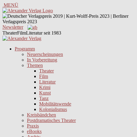
MENÜ
Newsletter
TheaterFilmLiteratur seit 1983
Programm
Neuerscheinungen
In Vorbereitung
Themen
Theater
Film
Literatur
Krimi
Kunst
Tanz
Mobilitätswende
Kolonialismus
Kreisbändchen
Postdramatisches Theater
Praxis
eBooks
Archiv