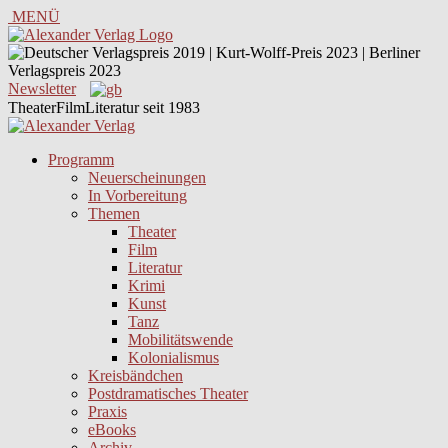
MENÜ
Newsletter
TheaterFilmLiteratur seit 1983
Programm
Neuerscheinungen
In Vorbereitung
Themen
Theater
Film
Literatur
Krimi
Kunst
Tanz
Mobilitätswende
Kolonialismus
Kreisbändchen
Postdramatisches Theater
Praxis
eBooks
Archiv