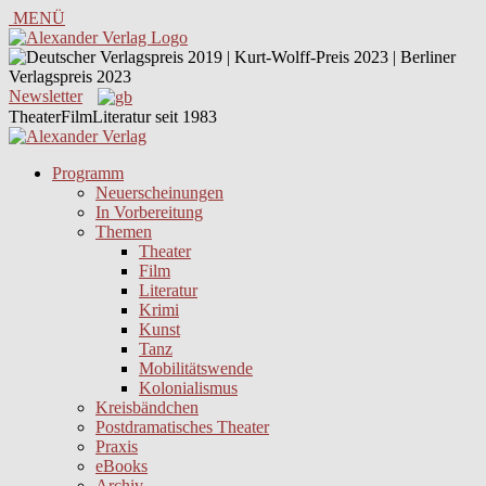
MENÜ
Newsletter
TheaterFilmLiteratur seit 1983
Programm
Neuerscheinungen
In Vorbereitung
Themen
Theater
Film
Literatur
Krimi
Kunst
Tanz
Mobilitätswende
Kolonialismus
Kreisbändchen
Postdramatisches Theater
Praxis
eBooks
Archiv