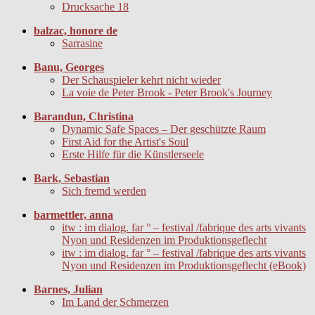
Drucksache 18
balzac, honore de
Sarrasine
Banu, Georges
Der Schauspieler kehrt nicht wieder
La voie de Peter Brook - Peter Brook's Journey
Barandun, Christina
Dynamic Safe Spaces – Der geschützte Raum
First Aid for the Artist's Soul
Erste Hilfe für die Künstlerseele
Bark, Sebastian
Sich fremd werden
barmettler, anna
itw : im dialog. far ° – festival /fabrique des arts vivants
Nyon und Residenzen im Produktionsgeflecht
itw : im dialog. far ° – festival /fabrique des arts vivants
Nyon und Residenzen im Produktionsgeflecht (eBook)
Barnes, Julian
Im Land der Schmerzen