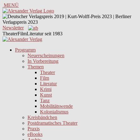
MENÜ
Newsletter
TheaterFilmLiteratur seit 1983
Programm
Neuerscheinungen
In Vorbereitung
Themen
Theater
Film
Literatur
Krimi
Kunst
Tanz
Mobilitätswende
Kolonialismus
Kreisbändchen
Postdramatisches Theater
Praxis
eBooks
Archiv