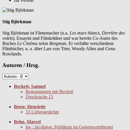
zur Person
Stig Björkman
Stig Björkman ist Filmemacher (u.a.
Les murs blancs, Derrière des
volets
), Essayist und Filmkritiker und war bereits Co-Autor des
Buches
Le Cinéma selon Bergman
. Er verfaßte verschiedene
Filmbücher, u. a. über Lars von Trier, Woody Allen und Gena
Rowlands.
Autoren / Hrsg.
Beckett, Samuel
Begegnungen mit Beckett
Drucksache 15
Beese, Henriette
33 Liebesgedichte
Behn, Marcel
itw : im dialog. Publikum im Gegenwartstheater