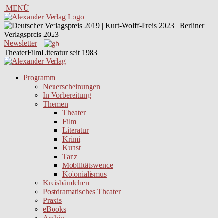
MENÜ
Newsletter
TheaterFilmLiteratur seit 1983
Programm
Neuerscheinungen
In Vorbereitung
Themen
Theater
Film
Literatur
Krimi
Kunst
Tanz
Mobilitätswende
Kolonialismus
Kreisbändchen
Postdramatisches Theater
Praxis
eBooks
Archiv