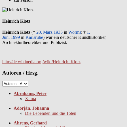
zur Person
Heinrich Klotz
Heinrich Klotz
(*
20. März
1935
in
Worms
; †
1.
Juni
1999
in
Karlsruhe
) war ein deutscher Kunsthistoriker,
Architekturtheoretiker und Publizist.
http://de.wikipedia.org/wiki/Heinrich_Klotz
Autoren / Hrsg.
Abrahams, Peter
Xuma
Adorján, Johanna
Die Lebenden und die Toten
Ahrens, Gerhard