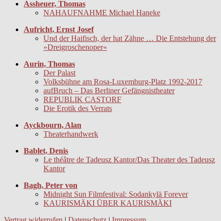
Assheuer, Thomas
NAHAUFNAHME Michael Haneke
Aufricht, Ernst Josef
Und der Haifisch, der hat Zähne … Die Entstehung der
»Dreigroschenoper«
Aurin, Thomas
Der Palast
Volksbühne am Rosa-Luxemburg-Platz 1992-2017
aufBruch – Das Berliner Gefängnistheater
REPUBLIK CASTORF
Die Erotik des Verrats
Ayckbourn, Alan
Theaterhandwerk
Bablet, Denis
Le théâtre de Tadeusz Kantor/Das Theater des Tadeusz
Kantor
Bagh, Peter von
Midnight Sun Filmfestival: Sodankylä Forever
KAURISMÄKI ÜBER KAURISMÄKI
Vertrag widerrufen
|
Datenschutz
|
Impressum