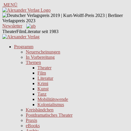
MENÜ
Newsletter
TheaterFilmLiteratur seit 1983
Programm
Neuerscheinungen
In Vorbereitung
Themen
Theater
Film
Literatur
Krimi
Kunst
Tanz
Mobilitätswende
Kolonialismus
Kreisbändchen
Postdramatisches Theater
Praxis
eBooks
Archiv