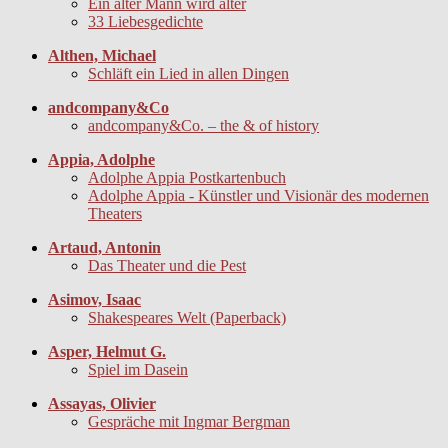
Ein alter Mann wird älter
33 Liebesgedichte
Althen, Michael
Schläft ein Lied in allen Dingen
andcompany&Co
andcompany&Co. – the & of history
Appia, Adolphe
Adolphe Appia Postkartenbuch
Adolphe Appia - Künstler und Visionär des modernen
Theaters
Artaud, Antonin
Das Theater und die Pest
Asimov, Isaac
Shakespeares Welt (Paperback)
Asper, Helmut G.
Spiel im Dasein
Assayas, Olivier
Gespräche mit Ingmar Bergman