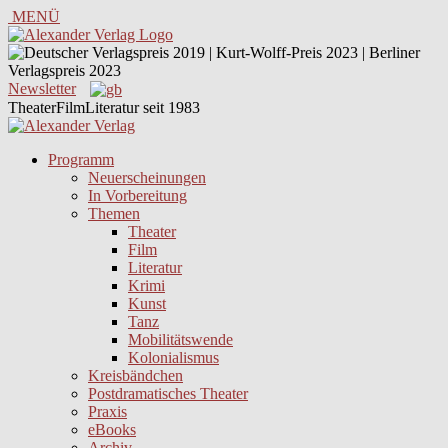
MENÜ
Newsletter
TheaterFilmLiteratur seit 1983
Programm
Neuerscheinungen
In Vorbereitung
Themen
Theater
Film
Literatur
Krimi
Kunst
Tanz
Mobilitätswende
Kolonialismus
Kreisbändchen
Postdramatisches Theater
Praxis
eBooks
Archiv