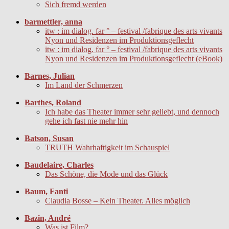
Sich fremd werden
barmettler, anna
itw : im dialog. far ° – festival /fabrique des arts vivants
Nyon und Residenzen im Produktionsgeflecht
itw : im dialog. far ° – festival /fabrique des arts vivants
Nyon und Residenzen im Produktionsgeflecht (eBook)
Barnes, Julian
Im Land der Schmerzen
Barthes, Roland
Ich habe das Theater immer sehr geliebt, und dennoch
gehe ich fast nie mehr hin
Batson, Susan
TRUTH Wahrhaftigkeit im Schauspiel
Baudelaire, Charles
Das Schöne, die Mode und das Glück
Baum, Fanti
Claudia Bosse – Kein Theater. Alles möglich
Bazin, André
Was ist Film?