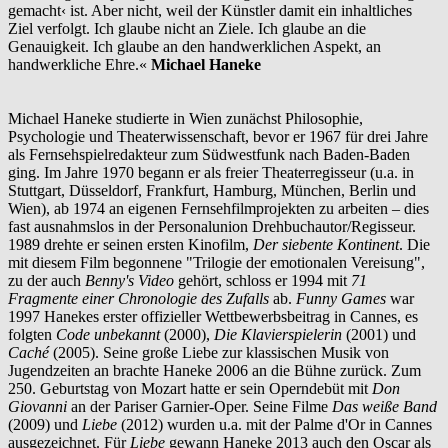
gemacht‹ ist. Aber nicht, weil der Künstler damit ein inhaltliches
Ziel verfolgt. Ich glaube nicht an Ziele. Ich glaube an die
Genauigkeit. Ich glaube an den handwerklichen Aspekt, an
handwerkliche Ehre.«
Michael Haneke
Michael Haneke studierte in Wien zunächst Philosophie,
Psychologie und Theaterwissenschaft, bevor er 1967 für drei Jahre
als Fernsehspielredakteur zum Südwestfunk nach Baden-Baden
ging. Im Jahre 1970 begann er als freier Theaterregisseur (u.a. in
Stuttgart, Düsseldorf, Frankfurt, Hamburg, München, Berlin und
Wien), ab 1974 an eigenen Fernsehfilmprojekten zu arbeiten – dies
fast ausnahmslos in der Personalunion Drehbuchautor/Regisseur.
1989 drehte er seinen ersten Kinofilm,
Der siebente Kontinent
. Die
mit diesem Film begonnene "Trilogie der emotionalen Vereisung",
zu der auch
Benny's Video
gehört, schloss er 1994 mit
71
Fragmente einer Chronologie des Zufalls
ab.
Funny Games
war
1997 Hanekes erster offizieller Wettbewerbsbeitrag in Cannes, es
folgten
Code unbekannt
(2000),
Die Klavierspielerin
(2001) und
Caché
(2005). Seine große Liebe zur klassischen Musik von
Jugendzeiten an brachte Haneke 2006 an die Bühne zurück. Zum
250. Geburtstag von Mozart hatte er sein Operndebüt mit
Don
Giovanni
an der Pariser Garnier-Oper. Seine Filme
Das weiße Band
(2009) und
Liebe
(2012) wurden u.a. mit der Palme d'Or in Cannes
ausgezeichnet. Für
Liebe
gewann Haneke 2013 auch den Oscar als