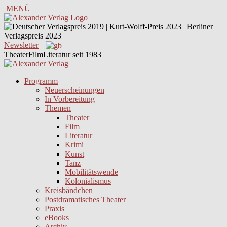
MENÜ
Newsletter
TheaterFilmLiteratur seit 1983
Programm
Neuerscheinungen
In Vorbereitung
Themen
Theater
Film
Literatur
Krimi
Kunst
Tanz
Mobilitätswende
Kolonialismus
Kreisbändchen
Postdramatisches Theater
Praxis
eBooks
Archiv