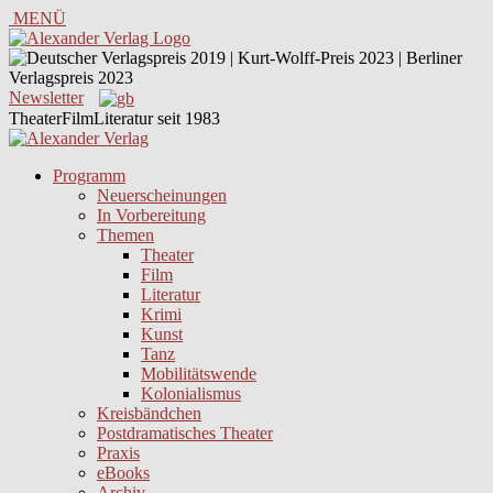
MENÜ
Newsletter
TheaterFilmLiteratur seit 1983
Programm
Neuerscheinungen
In Vorbereitung
Themen
Theater
Film
Literatur
Krimi
Kunst
Tanz
Mobilitätswende
Kolonialismus
Kreisbändchen
Postdramatisches Theater
Praxis
eBooks
Archiv