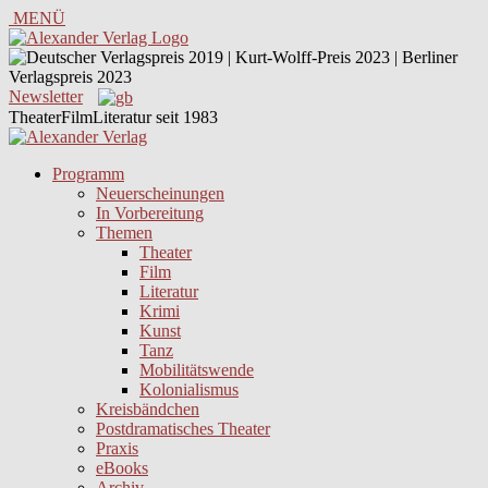
MENÜ
Newsletter
TheaterFilmLiteratur seit 1983
Programm
Neuerscheinungen
In Vorbereitung
Themen
Theater
Film
Literatur
Krimi
Kunst
Tanz
Mobilitätswende
Kolonialismus
Kreisbändchen
Postdramatisches Theater
Praxis
eBooks
Archiv