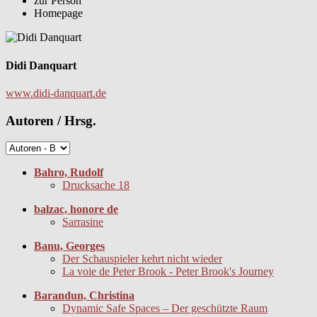
zur Person
Homepage
Didi Danquart
www.didi-danquart.de
Autoren / Hrsg.
Bahro, Rudolf
Drucksache 18
balzac, honore de
Sarrasine
Banu, Georges
Der Schauspieler kehrt nicht wieder
La voie de Peter Brook - Peter Brook's Journey
Barandun, Christina
Dynamic Safe Spaces – Der geschützte Raum