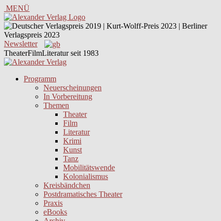
MENÜ
Newsletter
TheaterFilmLiteratur seit 1983
Programm
Neuerscheinungen
In Vorbereitung
Themen
Theater
Film
Literatur
Krimi
Kunst
Tanz
Mobilitätswende
Kolonialismus
Kreisbändchen
Postdramatisches Theater
Praxis
eBooks
Archiv