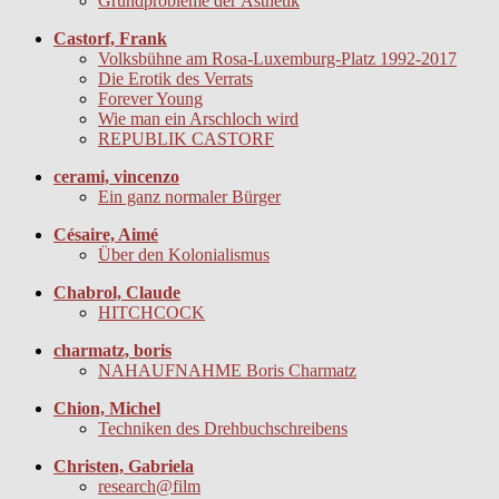
Grundprobleme der Ästhetik
Castorf, Frank
Volksbühne am Rosa-Luxemburg-Platz 1992-2017
Die Erotik des Verrats
Forever Young
Wie man ein Arschloch wird
REPUBLIK CASTORF
cerami, vincenzo
Ein ganz normaler Bürger
Césaire, Aimé
Über den Kolonialismus
Chabrol, Claude
HITCHCOCK
charmatz, boris
NAHAUFNAHME Boris Charmatz
Chion, Michel
Techniken des Drehbuchschreibens
Christen, Gabriela
research@film