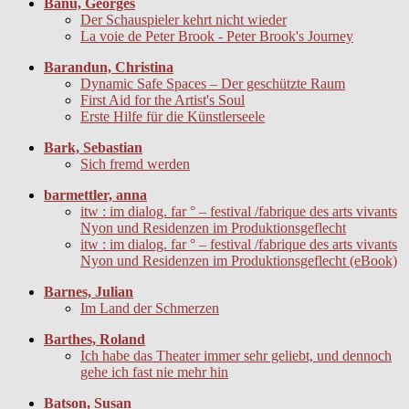
Banu, Georges
Der Schauspieler kehrt nicht wieder
La voie de Peter Brook - Peter Brook's Journey
Barandun, Christina
Dynamic Safe Spaces – Der geschützte Raum
First Aid for the Artist's Soul
Erste Hilfe für die Künstlerseele
Bark, Sebastian
Sich fremd werden
barmettler, anna
itw : im dialog. far ° – festival /fabrique des arts vivants
Nyon und Residenzen im Produktionsgeflecht
itw : im dialog. far ° – festival /fabrique des arts vivants
Nyon und Residenzen im Produktionsgeflecht (eBook)
Barnes, Julian
Im Land der Schmerzen
Barthes, Roland
Ich habe das Theater immer sehr geliebt, und dennoch
gehe ich fast nie mehr hin
Batson, Susan