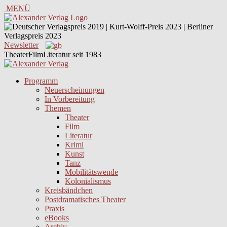
MENÜ
Newsletter
TheaterFilmLiteratur seit 1983
Programm
Neuerscheinungen
In Vorbereitung
Themen
Theater
Film
Literatur
Krimi
Kunst
Tanz
Mobilitätswende
Kolonialismus
Kreisbändchen
Postdramatisches Theater
Praxis
eBooks
Archiv