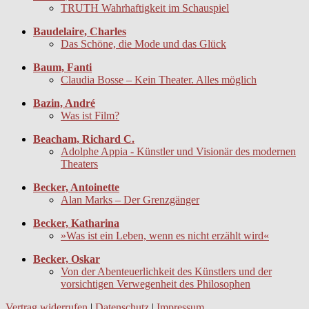
TRUTH Wahrhaftigkeit im Schauspiel
Baudelaire, Charles
Das Schöne, die Mode und das Glück
Baum, Fanti
Claudia Bosse – Kein Theater. Alles möglich
Bazin, André
Was ist Film?
Beacham, Richard C.
Adolphe Appia - Künstler und Visionär des modernen
Theaters
Becker, Antoinette
Alan Marks – Der Grenzgänger
Becker, Katharina
»Was ist ein Leben, wenn es nicht erzählt wird«
Becker, Oskar
Von der Abenteuerlichkeit des Künstlers und der
vorsichtigen Verwegenheit des Philosophen
Vertrag widerrufen
|
Datenschutz
|
Impressum