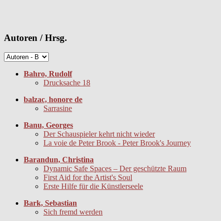
Autoren / Hrsg.
Bahro, Rudolf
Drucksache 18
balzac, honore de
Sarrasine
Banu, Georges
Der Schauspieler kehrt nicht wieder
La voie de Peter Brook - Peter Brook's Journey
Barandun, Christina
Dynamic Safe Spaces – Der geschützte Raum
First Aid for the Artist's Soul
Erste Hilfe für die Künstlerseele
Bark, Sebastian
Sich fremd werden