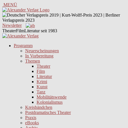
MENÜ
Newsletter
TheaterFilmLiteratur seit 1983
Programm
Neuerscheinungen
In Vorbereitung
Themen
Theater
Film
Literatur
Krimi
Kunst
Tanz
Mobilitätswende
Kolonialismus
Kreisbändchen
Postdramatisches Theater
Praxis
eBooks
Archiv