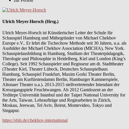
zur Person
Ulrich Meyer-Horsch (Hrsg.)
Ulrich Meyer-Horsch ist Künstlerischer Leiter der Schule für
Schauspiel Hamburg und Mitbegründer von Michael Chekhov
Europe e.V.. Er lehrt die Tschechow Methode seit 30 Jahren, u.a. als
Ausbilder der Michael Chekhov Association (MICHA), New York.
Schauspielausbildung in Hamburg, Studium der Theaterpädagogik,
Theologie und Philosophie in Heidelberg, Kiel und London (King’s
College). Seit 1992 Schauspieler und Regisseur am dt. Stadttheater
(Theater Kiel, Theater Lübeck, Deutsches Schauspielhaus
Hamburg, Schauspiel Frankfurt, Maxim Gorki Theater Berlin,
Theater am Kurfürstendamm Berlin, Hamburger Kammerspiele,
Altonaer Theater u.a.). 2013-2015 stellvertretender Intendant der
Kreuzgangspiele Feuchtwangen. Ab 2012 Gastdozent an der
Yeditepe Universität Istanbul und der Taipei National University for
the Arts, Taiwan. Lehraufträge und Regiearbeiten in Zürich,
Moskau, Jerewan, Tel Aviv, Beirut, Montevideo, Tokyo und
Singapur.
https://sfsh.de/chekhov-international