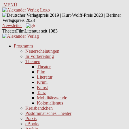
MENÜ
Newsletter
TheaterFilmLiteratur seit 1983
Programm
Neuerscheinungen
In Vorbereitung
Themen
Theater
Film
Literatur
Krimi
Kunst
Tanz
Mobilitätswende
Kolonialismus
Kreisbändchen
Postdramatisches Theater
Praxis
eBooks
Archiv