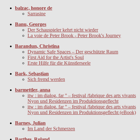
balzac, honore de
Sarrasine
Banu, Georges
Der Schauspieler kehrt nicht wieder
La voie de Peter Brook - Peter Brook's Journey
Barandun, Christina
Dynamic Safe Spaces – Der geschützte Raum
First Aid for the Artist's Soul
Erste Hilfe für die Künstlerseele
Bark, Sebastian
Sich fremd werden
barmettler, anna
itw : im dialog. far ° – festival /fabrique des arts vivants
Nyon und Residenzen im Produktionsgeflecht
itw : im dialog. far ° – festival /fabrique des arts vivants
Nyon und Residenzen im Produktionsgeflecht (eBook)
Barnes, Julian
Im Land der Schmerzen
Barthes, Roland