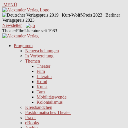
MENÜ
Newsletter
TheaterFilmLiteratur seit 1983
Programm
Neuerscheinungen
In Vorbereitung
Themen
Theater
Film
Literatur
Krimi
Kunst
Tanz
Mobilitätswende
Kolonialismus
Kreisbändchen
Postdramatisches Theater
Praxis
eBooks
Archiv