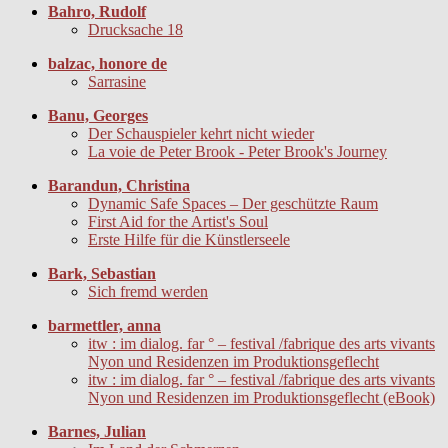
Bahro, Rudolf
Drucksache 18
balzac, honore de
Sarrasine
Banu, Georges
Der Schauspieler kehrt nicht wieder
La voie de Peter Brook - Peter Brook's Journey
Barandun, Christina
Dynamic Safe Spaces – Der geschützte Raum
First Aid for the Artist's Soul
Erste Hilfe für die Künstlerseele
Bark, Sebastian
Sich fremd werden
barmettler, anna
itw : im dialog. far ° – festival /fabrique des arts vivants
Nyon und Residenzen im Produktionsgeflecht
itw : im dialog. far ° – festival /fabrique des arts vivants
Nyon und Residenzen im Produktionsgeflecht (eBook)
Barnes, Julian