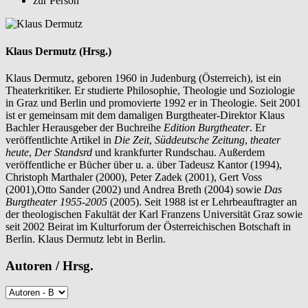
zur Person
Klaus Dermutz (Hrsg.)
Klaus Dermutz, geboren 1960 in Judenburg (Österreich), ist ein
Theaterkritiker. Er studierte Philosophie, Theologie und Soziologie
in Graz und Berlin und promovierte 1992 er in Theologie. Seit 2001
ist er gemeinsam mit dem damaligen Burgtheater-Direktor Klaus
Bachler Herausgeber der Buchreihe
Edition Burgtheater
. Er
veröffentlichte Artikel in
Die Zeit
,
Süddeutsche Zeitung
,
theater
heute
,
Der Standsrd
und krankfurter Rundschau. Außerdem
veröffentliche er Bücher über u. a. über Tadeusz Kantor (1994),
Christoph Marthaler (2000), Peter Zadek (2001), Gert Voss
(2001),Otto Sander (2002) und Andrea Breth (2004) sowie
Das
Burgtheater 1955-2005
(2005). Seit 1988 ist er Lehrbeauftragter an
der theologischen Fakultät der Karl Franzens Universität Graz sowie
seit 2002 Beirat im Kulturforum der Österreichischen Botschaft in
Berlin. Klaus Dermutz lebt in Berlin.
Autoren / Hrsg.