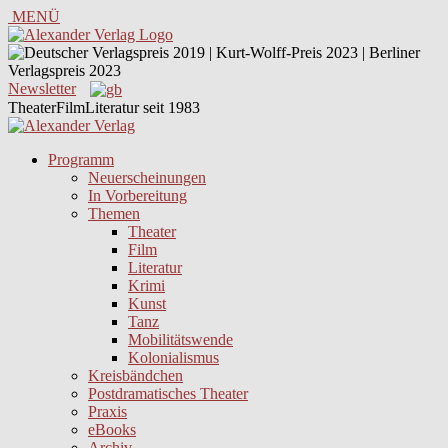
MENÜ
Newsletter
TheaterFilmLiteratur seit 1983
Programm
Neuerscheinungen
In Vorbereitung
Themen
Theater
Film
Literatur
Krimi
Kunst
Tanz
Mobilitätswende
Kolonialismus
Kreisbändchen
Postdramatisches Theater
Praxis
eBooks
Archiv