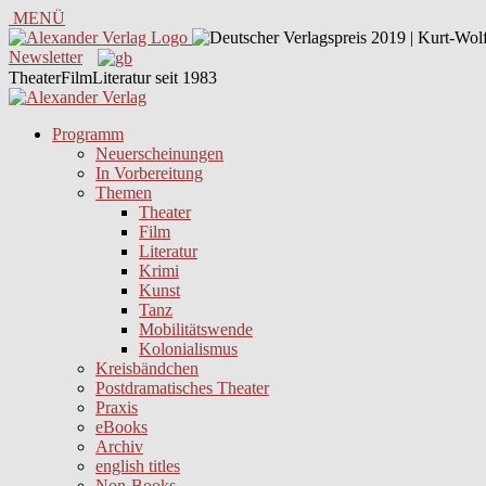
MENÜ
Newsletter
TheaterFilmLiteratur seit 1983
Programm
Neuerscheinungen
In Vorbereitung
Themen
Theater
Film
Literatur
Krimi
Kunst
Tanz
Mobilitätswende
Kolonialismus
Kreisbändchen
Postdramatisches Theater
Praxis
eBooks
Archiv
english titles
Non-Books