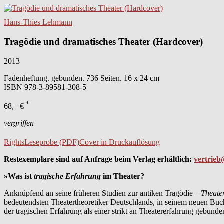
Hans-Thies Lehmann
Tragödie und dramatisches Theater (Hardcover)
2013
Fadenheftung. gebunden. 736 Seiten. 16 x 24 cm
ISBN
978-3-89581-308-5
*
68,– €
vergriffen
Rights
Leseprobe (PDF)
Cover in Druckauflösung
Restexemplare sind auf Anfrage beim Verlag erhältlich:
vertrieb
»Was ist
tragische Erfahrung
im Theater?
Anknüpfend an seine früheren Studien zur antiken Tragödie –
Theate
bedeutendsten Theatertheoretiker Deutschlands, in seinem neuen Buch
der tragischen Erfahrung als einer strikt an Theatererfahrung gebunde