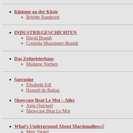
Kintopp an der Küste
Brigitte Ramhorst
INDUSTRIEGESCHICHTEN
David Brandt
Cornelia Munzinger-Brandt
Das Zeitgeisterhaus
Madame Nielsen
Sarrasine
Elisabeth Edl
Honoré de Balzac
Showcase Beat Le Mot – Alles
Anja Quickert
Showcase Beat Le Mot
What's Underground About Marshmallows?
Marc Siegel