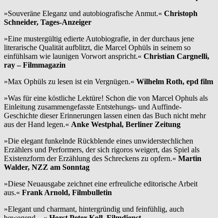
»Souveräne Eleganz und autobiografische Anmut.«
Christoph
Schneider, Tages-Anzeiger
»Eine mustergültig edierte Autobiografie, in der durchaus jene
literarische Qualität aufblitzt, die Marcel Ophüls in seinem so
einfühlsam wie launigen Vorwort anspricht.«
Christian Cargnelli,
ray – Filmmagazin
»Max Ophüls zu lesen ist ein Vergnügen.«
Wilhelm Roth, epd film
»Was für eine köstliche Lektüre! Schon die von Marcel Ophuls als
Einleitung zusammengefasste Entstehungs- und Auffinde-
Geschichte dieser Erinnerungen lassen einen das Buch nicht mehr
aus der Hand legen.«
Anke Westphal, Berliner Zeitung
»Die elegant funkelnde Rückblende eines unwiderstechlichen
Erzählers und Performers, der sich rigoros weigert, das Spiel als
Existenzform der Erzählung des Schreckens zu opfern.«
Martin
Walder, NZZ am Sonntag
»Diese Neuausgabe zeichnet eine erfreuliche editorische Arbeit
aus.«
Frank Arnold, Filmbulletin
»Elegant und charmant, hintergründig und feinfühlig, auch
bewegend…«
Horst Peter Koll, Filmdienst