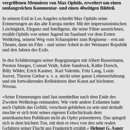
vergriffenen Memoiren von Max Ophüls, erweitert um einen
umfangreichen Kommentar- und einen 40seitigen Bildteil.
In seinem Exil in Los Angeles schreibt Max Ophüls seine
Erinnerungen an das alte Europa nieder. Mit der impressionistischen
Leichtigkeit, Eleganz und Intelligenz, die seine Filme auszeichnen,
erzählt Ophüls von seiner Jugend im Saarland vor dem Ersten
Weltkrieg, seinem Weg vom Schauspieler zum Regisseur – erst am
Theater, dann im Film – und seiner Arbeit in der Weimarer Republik
und den Jahren des Exils.
In den Schilderungen seiner Begegnungen mit Albert Bassermann,
Preston Sturges, Conrad Veidt, Adele Sandrock, Käthe Dorsch,
Billy Wilder, Erich Kastner, Karl Valentin, Fritz Lang, Louis
Jouvet, Therese Giehse u. v. a. steckt seine ganze Lebenserfahrung
und ein fortwährendes Reflektieren über Kunst auf höchstem
Niveau.
»Seine Erinnerungen sind fast unmittelbar nach dem Ende des
Zweiten Weltkriegs entstanden. Wie viele andere Exilanten hatte
auch Ophüls das Gefühl, verschont geblieben zu sein und deshalb
mochte er sich trotz seines eigenen Exilschicksals dem
amerikanischen Publikum nicht als Opfer präsentieren. Das spiegelt
sich in dem leichten Ton, mit dem er etwa von den sehr realen
Gefahren seiner Flucht aus Frankreich erzählt.«
Helmut G. Asper