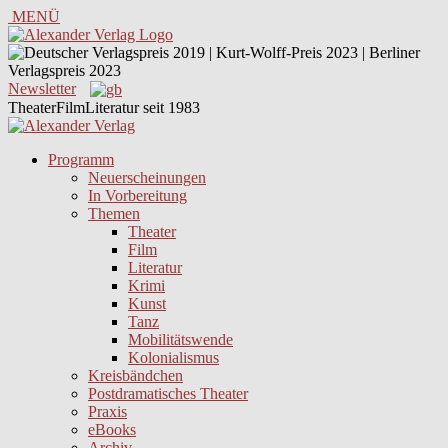
MENÜ
Newsletter
TheaterFilmLiteratur seit 1983
Programm
Neuerscheinungen
In Vorbereitung
Themen
Theater
Film
Literatur
Krimi
Kunst
Tanz
Mobilitätswende
Kolonialismus
Kreisbändchen
Postdramatisches Theater
Praxis
eBooks
Archiv