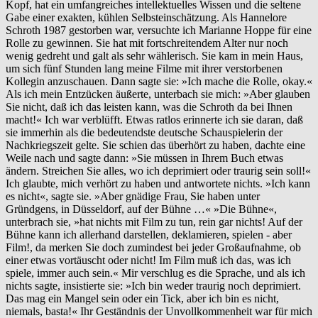
Kopf, hat ein umfangreiches intellektuelles Wissen und die seltene
Gabe einer exakten, kühlen Selbsteinschätzung. Als Hannelore
Schroth 1987 gestorben war, versuchte ich Marianne Hoppe für eine
Rolle zu gewinnen. Sie hat mit fortschreitendem Alter nur noch
wenig gedreht und galt als sehr wählerisch. Sie kam in mein Haus,
um sich fünf Stunden lang meine Filme mit ihrer verstorbenen
Kollegin anzuschauen. Dann sagte sie: »Ich mache die Rolle, okay.«
Als ich mein Entzücken äußerte, unterbach sie mich: »Aber glauben
Sie nicht, daß ich das leisten kann, was die Schroth da bei Ihnen
macht!« Ich war verblüfft. Etwas ratlos erinnerte ich sie daran, daß
sie immerhin als die bedeutendste deutsche Schauspielerin der
Nachkriegszeit gelte. Sie schien das überhört zu haben, dachte eine
Weile nach und sagte dann: »Sie müssen in Ihrem Buch etwas
ändern. Streichen Sie alles, wo ich deprimiert oder traurig sein soll!«
Ich glaubte, mich verhört zu haben und antwortete nichts. »Ich kann
es nicht«, sagte sie. »Aber gnädige Frau, Sie haben unter
Gründgens, in Düsseldorf, auf der Bühne …« »Die Bühne«,
unterbrach sie, »hat nichts mit Film zu tun, rein gar nichts! Auf der
Bühne kann ich allerhand darstellen, deklamieren, spielen - aber
Film!, da merken Sie doch zumindest bei jeder Großaufnahme, ob
einer etwas vortäuscht oder nicht! Im Film muß ich das, was ich
spiele, immer auch sein.« Mir verschlug es die Sprache, und als ich
nichts sagte, insistierte sie: »Ich bin weder traurig noch deprimiert.
Das mag ein Mangel sein oder ein Tick, aber ich bin es nicht,
niemals, basta!« Ihr Geständnis der Unvollkommenheit war für mich