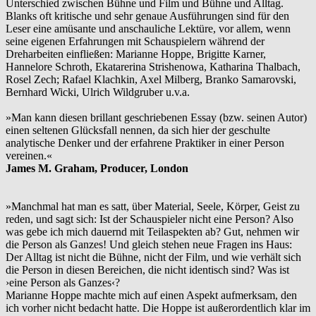
Unterschied zwischen Bühne und Film und Bühne und Alltag.
Blanks oft kritische und sehr genaue Ausführungen sind für den
Leser eine amüsante und anschauliche Lektüre, vor allem, wenn
seine eigenen Erfahrungen mit Schauspielern während der
Dreharbeiten einfließen: Marianne Hoppe, Brigitte Karner,
Hannelore Schroth, Ekatarerina Strishenowa, Katharina Thalbach,
Rosel Zech; Rafael Klachkin, Axel Milberg, Branko Samarovski,
Bernhard Wicki, Ulrich Wildgruber u.v.a.
»Man kann diesen brillant geschriebenen Essay (bzw. seinen Autor)
einen seltenen Glücksfall nennen, da sich hier der geschulte
analytische Denker und der erfahrene Praktiker in einer Person
vereinen.«
James M. Graham, Producer, London
»Manchmal hat man es satt, über Material, Seele, Körper, Geist zu
reden, und sagt sich: Ist der Schauspieler nicht eine Person? Also
was gebe ich mich dauernd mit Teilaspekten ab? Gut, nehmen wir
die Person als Ganzes! Und gleich stehen neue Fragen ins Haus:
Der Alltag ist nicht die Bühne, nicht der Film, und wie verhält sich
die Person in diesen Bereichen, die nicht identisch sind? Was ist
›eine Person als Ganzes‹?
Marianne Hoppe machte mich auf einen Aspekt aufmerksam, den
ich vorher nicht bedacht hatte. Die Hoppe ist außerordentlich klar im