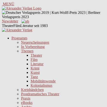
MENÜ
Newsletter
TheaterFilmLiteratur seit 1983
Programm
Neuerscheinungen
In Vorbereitung
Themen
Theater
Film
Literatur
Krimi
Kunst
Tanz
Mobilitätswende
Kolonialismus
Kreisbändchen
Postdramatisches Theater
Praxis
eBooks
Archiv