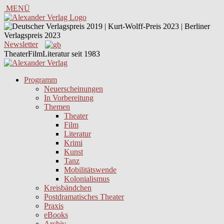
MENÜ
Newsletter
TheaterFilmLiteratur seit 1983
Programm
Neuerscheinungen
In Vorbereitung
Themen
Theater
Film
Literatur
Krimi
Kunst
Tanz
Mobilitätswende
Kolonialismus
Kreisbändchen
Postdramatisches Theater
Praxis
eBooks
Archiv