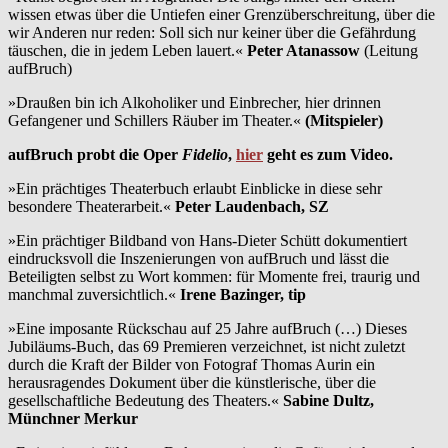
wissen etwas über die Untiefen einer Grenzüberschreitung, über die
wir Anderen nur reden: Soll sich nur keiner über die Gefährdung
täuschen, die in jedem Leben lauert.«
Peter Atanassow
(Leitung
aufBruch)
»Draußen bin ich Alkoholiker und Einbrecher, hier drinnen
Gefangener und Schillers Räuber im Theater.«
(Mitspieler)
aufBruch probt die Oper
Fidelio
,
hier
geht es zum Video.
»Ein prächtiges Theaterbuch erlaubt Einblicke in diese sehr
besondere Theaterarbeit.«
Peter Laudenbach, SZ
»Ein prächtiger Bildband von Hans-Dieter Schütt dokumentiert
eindrucksvoll die Inszenierungen von aufBruch und lässt die
Beteiligten selbst zu Wort kommen: für Momente frei, traurig und
manchmal zuversichtlich.«
Irene Bazinger, tip
»Eine imposante Rückschau auf 25 Jahre aufBruch (…) Dieses
Jubiläums-Buch, das 69 Premieren verzeichnet, ist nicht zuletzt
durch die Kraft der Bilder von Fotograf Thomas Aurin ein
herausragendes Dokument über die künstlerische, über die
gesellschaftliche Bedeutung des Theaters.«
Sabine Dultz,
Münchner Merkur