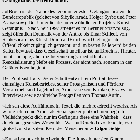
Gefängnistheater Deutschlands
aufBruch ist der Name des renommiertesten Gefängnistheaters der
Bundesrepublik (geleitet von Sibylle Arndt, Holger Syrbe und Peter
Atanassow). Der Untertitel des ungewöhnlichen Projekts: Kunst –
Gefängnis – Stadt. Seit 1997 arbeitet es im Berliner Strafvollzug,
zeigt öffentlich Dramatik von der Antike bis Einar Schleef, von
Shakespeare bis Kleist. Durch aufBruch wird Gefängnis der
Öffentlichkeit zugänglich gemacht, und im besten Falle wird beiden
Seiten bewusst, dass Gesellschaft unteilbar ist. aufBruch ist Theater,
nicht Therapie, aber die Inszenierungsarbeit offenbart:
Resozialisierung bleibt ein Prozess, der nicht nach, sondern in den
Gefängnissen beginnt.
Der Publizist Hans-Dieter Schütt entwirft ein Porträt dieses
einmaligen Kunstbetriebes, seiner Protagonisten und Förderer.
Versammelt sind Tagebücher, Arbeitsskizzen, Kritiken, Essays und
Interviews sowie zahlreiche Fotografien von Thomas Aurin.
»Ich sah diese Aufführung in Tegel, die mich regelrecht wegriss. Als
würde ich meine Arbeit als Schauspieler plötzlich neu begreifen.
Vielleicht packt dich nur im Gefängnis diese eine Wahrheit – dass
du ein ausgesetztes Wesen bist. Was aufBruch da vollbrachte, war
große Kunst aus dem Kern der Menschenart.«
Edgar Selge
»Kunst begibt sich in Abgründe. Die Jungs hinter den Gittern