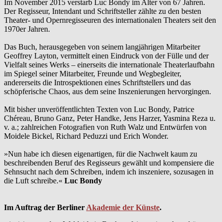
Im November 2015 verstarb Luc Bondy im Alter von 67 Jahren.
Der Regisseur, Intendant und Schriftsteller zählte zu den besten
Theater- und Opernregisseuren des internationalen Theaters seit den
1970er Jahren.
Das Buch, herausgegeben von seinem langjährigen Mitarbeiter
Geoffrey Layton, vermittelt einen Eindruck von der Fülle und der
Vielfalt seines Werks – einerseits die internationale Theaterlaufbahn
im Spiegel seiner Mitarbeiter, Freunde und Wegbegleiter,
andererseits die Introspektionen eines Schriftstellers und das
schöpferische Chaos, aus dem seine Inszenierungen hervorgingen.
Mit bisher unveröffentlichten Texten von Luc Bondy, Patrice
Chéreau, Bruno Ganz, Peter Handke, Jens Harzer, Yasmina Reza u.
v. a.; zahlreichen Fotografien von Ruth Walz und Entwürfen von
Moidele Bickel, Richard Peduzzi und Erich Wonder.
»Nun habe ich diesen eigenartigen, für die Nachwelt kaum zu
beschreibenden Beruf des Regisseurs gewählt und kompensiere die
Sehnsucht nach dem Schreiben, indem ich inszeniere, sozusagen in
die Luft schreibe.«
Luc Bondy
Im Auftrag der Berliner
Akademie der Künste
.