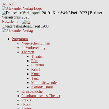
MENÜ
Newsletter
TheaterFilmLiteratur seit 1983
Programm
Neuerscheinungen
In Vorbereitung
Themen
Theater
Film
Literatur
Krimi
Kunst
Tanz
Mobilitätswende
Kolonialismus
Kreisbändchen
Postdramatisches Theater
Praxis
eBooks
Archiv