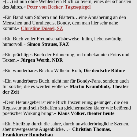
»(…) ist nun ohne Wehleid ein Buch zu feiern, eines der schönsten
des Jahres.«
Peter von Becker, Tagesspiegel
»Ein Band zum Stöbern und Blättern…eine Annäherung an den
Menschen und Unruhegeist Bondy, dem man hier sehr nahe
kommt.«
Christine Dössel, SZ
»Ein Buch voller Freundschaftsbeweise. Intim, liebenswürdig,
humorvoll.«
Simon Strauss, FAZ
»Ein prächtiges Buch der Erinnerung, mit unbekannten Fotos und
Texten.«
Jürgen Werth, NDR
»Ein wunderbares Buch.« Wilhelm Roth,
Die deutsche Bühne
»Ein wunderbares Buch, nicht nur für Bondy-Fans, sondern auch
für solche, die es werden wollen.«
Martin Krumbholz, Theater
der Zeit
»Dem Herausgeber ist eine Buch-Inszenierung gelungen, die den
Regisseur und sein Schaffen zu gleichermaßen klarer wie betörend
poetischer Wirkung bringt.«
Klaus Völker, theater heute
»Ein Streifzug durch die Jahre, durch unwiederbringliche Szenen,
aber unvergessene Augenblicke…«
Christian Thomas,
Frankfurter Rundschau