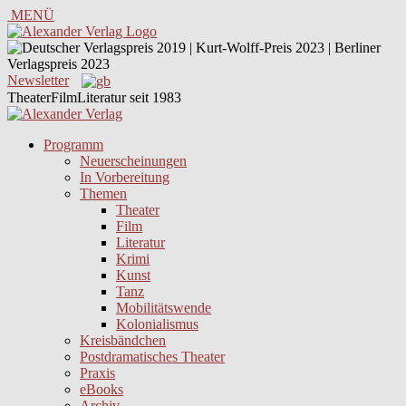
MENÜ
Newsletter
TheaterFilmLiteratur seit 1983
Programm
Neuerscheinungen
In Vorbereitung
Themen
Theater
Film
Literatur
Krimi
Kunst
Tanz
Mobilitätswende
Kolonialismus
Kreisbändchen
Postdramatisches Theater
Praxis
eBooks
Archiv