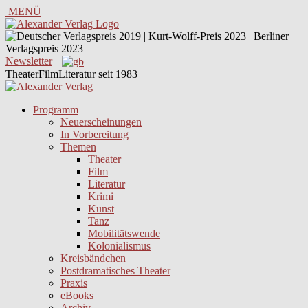
MENÜ
Newsletter
TheaterFilmLiteratur seit 1983
Programm
Neuerscheinungen
In Vorbereitung
Themen
Theater
Film
Literatur
Krimi
Kunst
Tanz
Mobilitätswende
Kolonialismus
Kreisbändchen
Postdramatisches Theater
Praxis
eBooks
Archiv