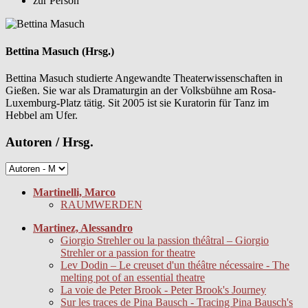
zur Person
Bettina Masuch (Hrsg.)
Bettina Masuch studierte Angewandte Theaterwissenschaften in
Gießen. Sie war als Dramaturgin an der Volksbühne am Rosa-
Luxemburg-Platz tätig. Sit 2005 ist sie Kuratorin für Tanz im
Hebbel am Ufer.
Autoren / Hrsg.
Martinelli, Marco
RAUMWERDEN
Martinez, Alessandro
Giorgio Strehler ou la passion théâtral – Giorgio
Strehler or a passion for theatre
Lev Dodin – Le creuset d'un théâtre nécessaire - The
melting pot of an essential theatre
La voie de Peter Brook - Peter Brook's Journey
Sur les traces de Pina Bausch - Tracing Pina Bausch's