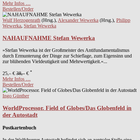
Mehr Infos …
Bestellen/Order
Wulf Herzogenrath
(Hrsg.),
Alexander Wewerka
(Hrsg.),
Philipp
Wewerka
,
Stefan Wewerka
NAHAUFNAHME Stefan Wewerka
»Stefan Wewerka ist der Großmeister des Antifundamentalismus
durch Ermunterung der Dinge zur Schieflage, zum Eigensinn und
zur blühenden Vieldeutigkeit und Mehrwertigkeit.«...
*
25,– €
38,–
€
Mehr Infos …
Bestellen/Order
Ingo Günther
WorldProcessor. Field of Globes/Das Globenfeld in
der Autostadt
Postkartenbuch
In der Wolfsburger Autostadt befindet sich an zentraler Stelle eine