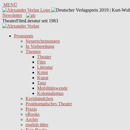
MENÜ
Newsletter
TheaterFilmLiteratur seit 1983
Programm
Neuerscheinungen
In Vorbereitung
Themen
Theater
Film
Literatur
Krimi
Kunst
Tanz
Mobilitätswende
Kolonialismus
Kreisbändchen
Postdramatisches Theater
Praxis
eBooks
Archiv
english titles
Non-Books