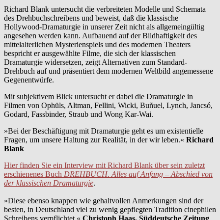
Richard Blank untersucht die verbreiteten Modelle und Schemata
des Drehbuchschreibens und beweist, daß die klassische
Hollywood-Dramaturgie in unserer Zeit nicht als allgemeingültig
angesehen werden kann. Aufbauend auf der Bildhaftigkeit des
mittelalterlichen Mysterienspiels und des modernen Theaters
bespricht er ausgewählte Filme, die sich der klassischen
Dramaturgie widersetzen, zeigt Alternativen zum Standard-
Drehbuch auf und präsentiert dem modernen Weltbild angemessene
Gegenentwürfe.
Mit subjektivem Blick untersucht er dabei die Dramaturgie in
Filmen von Ophüls, Altman, Fellini, Wicki, Buñuel, Lynch, Jancsó,
Godard, Fassbinder, Straub und Wong Kar-Wai.
»Bei der Beschäftigung mit Dramaturgie geht es um existentielle
Fragen, um unsere Haltung zur Realität, in der wir leben.«
Richard
Blank
Hier finden Sie ein Interview mit Richard Blank über sein zuletzt
erschienenes Buch
DREHBUCH. Alles auf Anfang – Abschied von
der klassischen Dramaturgie
.
»Diese ebenso knappen wie gehaltvollen Anmerkungen sind der
besten, in Deutschland viel zu wenig gepflegten Tradition cinephilen
Schreibens verpflichtet.«
Christoph Haas, Süddeutsche Zeitung