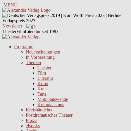
MENÜ
Newsletter
TheaterFilmLiteratur seit 1983
Programm
Neuerscheinungen
In Vorbereitung
Themen
Theater
Film
Literatur
Krimi
Kunst
Tanz
Mobilitätswende
Kolonialismus
Kreisbändchen
Postdramatisches Theater
Praxis
eBooks
Archiv