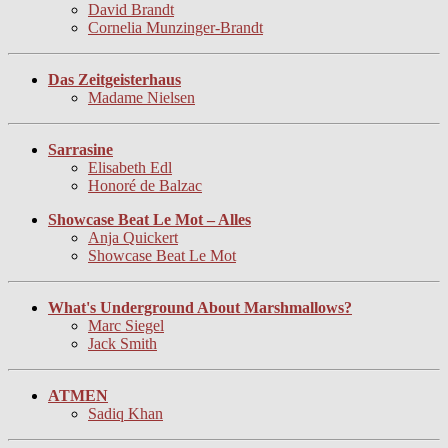
David Brandt
Cornelia Munzinger-Brandt
Das Zeitgeisterhaus
Madame Nielsen
Sarrasine
Elisabeth Edl
Honoré de Balzac
Showcase Beat Le Mot – Alles
Anja Quickert
Showcase Beat Le Mot
What's Underground About Marshmallows?
Marc Siegel
Jack Smith
ATMEN
Sadiq Khan