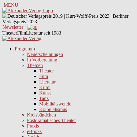
MENÜ
Newsletter
TheaterFilmLiteratur seit 1983
Programm
Neuerscheinungen
In Vorbereitung
Themen
Theater
Film
Literatur
Krimi
Kunst
Tanz
Mobilitätswende
Kolonialismus
Kreisbändchen
Postdramatisches Theater
Praxis
eBooks
Archiv