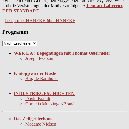
»Es ist ein reiner Genuss, den Fragestellern durch die Querverweise
und die Verästelungen der Motive zu folgen.«
Lennart Laberenz,
DER STANDARD
Leseprobe: HANEKE über HANEKE
Programm
WER DA? Begegnungen mit Thomas Ostermeier
Joseph Pearson
Kintopp an der Küste
Brigitte Ramhorst
INDUSTRIEGESCHICHTEN
David Brandt
Cornelia Munzinger-Brandt
Das Zeitgeisterhaus
Madame Nielsen