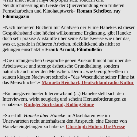
Neudurchmessung im Geiste der Querverbindung von früheren
Fernseharbeiten und Kinohauptwerk«
Roman Scheiber, ray
Filmmagazin
»Nach mehreren Büchern mit Analysen der Filme Hanekes ist dieser
Gesprächsband eine höchst willkommene Ergänzung, gibt Haneke
doch sehr präzise Auskünfte über seine Arbeitsweise wie über das,
was er, gerade in früheren Arbeiten, rückblickend als nicht so
gelungen einschätzt.«
Frank Arnold, Filmbulletin
»Die umfangreichen Gespräche geben Auskunft nicht nur über die
Arbeitsweise und strenge ästhetische Grundhaltung, sondern
natürlich auch über den Menschen. Denn - wie Georg Seeßlen in
seinem klugen Nachwort schreibt - "das Wesentliche seiner Filme ist
das Menschliche".«
Manuela Reichart, Deutschlandradio Kultur
»Ein ausgezeichneter Interviewband (...) Haneke stellt sich den
Interviewern, wirkt neugierig und scheint Herausforderungen zu
schätzen.«
Rüdiger Suchsland, Rolling Stone
»So erfüllt
Haneke über Haneke
im Absehbaren wie im
Unerwarteten recht unterhaltsam den Anspruch, eine Essenz von
Haneke eingefangen zu haben.«
Christoph Huber, Die Presse