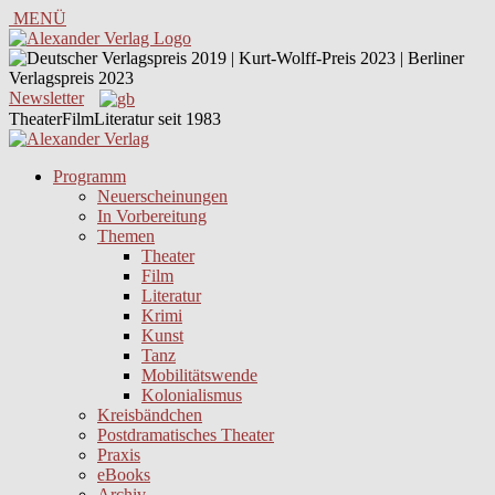
MENÜ
Newsletter
TheaterFilmLiteratur seit 1983
Programm
Neuerscheinungen
In Vorbereitung
Themen
Theater
Film
Literatur
Krimi
Kunst
Tanz
Mobilitätswende
Kolonialismus
Kreisbändchen
Postdramatisches Theater
Praxis
eBooks
Archiv