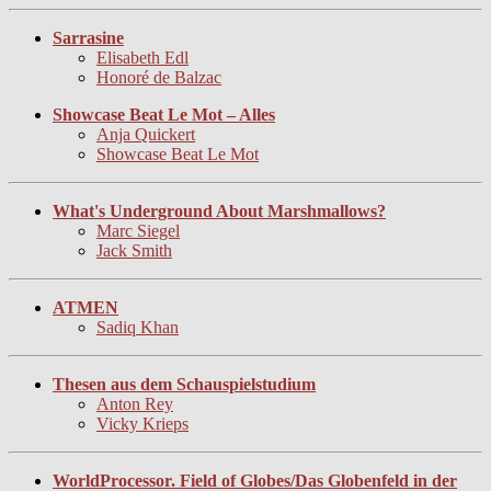
Sarrasine
Elisabeth Edl
Honoré de Balzac
Showcase Beat Le Mot – Alles
Anja Quickert
Showcase Beat Le Mot
What's Underground About Marshmallows?
Marc Siegel
Jack Smith
ATMEN
Sadiq Khan
Thesen aus dem Schauspielstudium
Anton Rey
Vicky Krieps
WorldProcessor. Field of Globes/Das Globenfeld in der