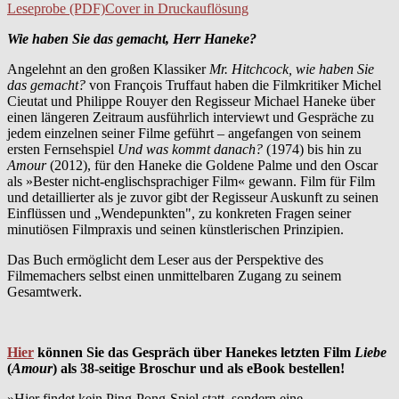
Leseprobe (PDF)
Cover in Druckauflösung
Wie haben Sie das gemacht, Herr Haneke?
Angelehnt an den großen Klassiker
Mr. Hitchcock, wie haben Sie
das gemacht?
von François Truffaut haben die Filmkritiker Michel
Cieutat und Philippe Rouyer den Regisseur Michael Haneke über
einen längeren Zeitraum ausführlich interviewt und Gespräche zu
jedem einzelnen seiner Filme geführt – angefangen von seinem
ersten Fernsehspiel
Und was kommt danach?
(1974) bis hin zu
Amour
(2012), für den Haneke die Goldene Palme und den Oscar
als »Bester nicht-englischsprachiger Film« gewann. Film für Film
und detaillierter als je zuvor gibt der Regisseur Auskunft zu seinen
Einflüssen und „Wendepunkten", zu konkreten Fragen seiner
minutiösen Filmpraxis und seinen künstlerischen Prinzipien.
Das Buch ermöglicht dem Leser aus der Perspektive des
Filmemachers selbst einen unmittelbaren Zugang zu seinem
Gesamtwerk.
Hier
können Sie das Gespräch über Hanekes letzten Film
Liebe
(
Amour
) als 38-seitige Broschur und als eBook bestellen!
»Hier findet kein Ping-Pong-Spiel statt, sondern eine