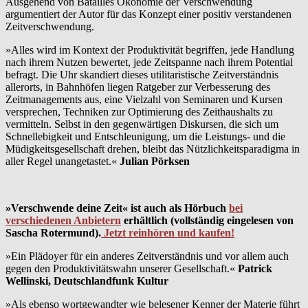
Ausgehend von Batailles Ökonomie der Verschwendung
argumentiert der Autor für das Konzept einer positiv verstandenen
Zeitverschwendung.
»Alles wird im Kontext der Produktivität begriffen, jede Handlung
nach ihrem Nutzen bewertet, jede Zeitspanne nach ihrem Potential
befragt. Die Uhr skandiert dieses utilitaristische Zeitverständnis
allerorts, in Bahnhöfen liegen Ratgeber zur Verbesserung des
Zeitmanagements aus, eine Vielzahl von Seminaren und Kursen
versprechen, Techniken zur Optimierung des Zeithaushalts zu
vermitteln. Selbst in den gegenwärtigen Diskursen, die sich um
Schnellebigkeit und Entschleunigung, um die Leistungs- und die
Müdigkeitsgesellschaft drehen, bleibt das Nützlichkeitsparadigma in
aller Regel unangetastet.«
Julian Pörksen
»Verschwende deine Zeit« ist auch als Hörbuch
bei
verschiedenen Anbietern
erhältlich (vollständig eingelesen von
Sascha Rotermund).
Jetzt reinhören und kaufen!
»Ein Plädoyer für ein anderes Zeitverständnis und vor allem auch
gegen den Produktivitätswahn unserer Gesellschaft.«
Patrick
Wellinski, Deutschlandfunk Kultur
»Als ebenso wortgewandter wie belesener Kenner der Materie führt