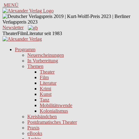
MENÜ
Newsletter
TheaterFilmLiteratur seit 1983
Programm
Neuerscheinungen
In Vorbereitung
Themen
Theater
Film
Literatur
Krimi
Kunst
Tanz
Mobilitätswende
Kolonialismus
Kreisbändchen
Postdramatisches Theater
Praxis
eBooks
Archiv