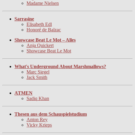
Madame Nielsen
Sarrasine
Elisabeth Edl
Honoré de Balzac
Showcase Beat Le Mot – Alles
Anja Quickert
Showcase Beat Le Mot
What's Underground About Marshmallows?
Marc Siegel
Jack Smith
ATMEN
Sadiq Khan
Thesen aus dem Schauspielstudium
Anton Rey
Vicky Krieps