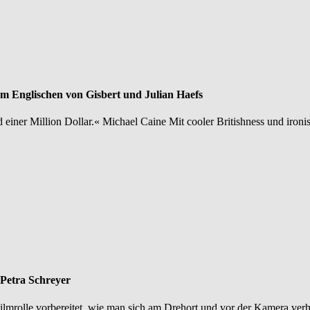
em Englischen von Gisbert und Julian Haefs
d einer Million Dollar.« Michael Caine Mit cooler Britishness und ironi
 Petra Schreyer
ilmrolle vorbereitet, wie man sich am Drehort und vor der Kamera verh