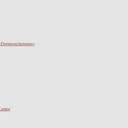
 »Dreigroschenoper«
Kantor