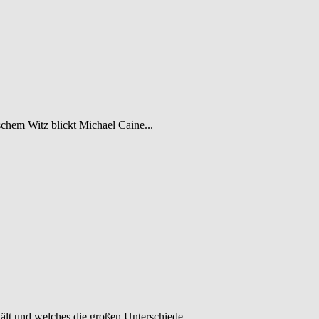
schem Witz blickt Michael Caine...
ält und welches die großen Unterschiede...