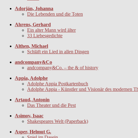
Adorján, Johanna
Die Lebenden und die Toten
Ahrens, Gerhard
Ein alter Mann wird älter
33 Liebesgedichte
Althen, Michael
Schläft ein Lied in allen Dingen
andcompany&Co
andcompany&Co. – the & of history
Appia, Adolphe
Adolphe Appia Postkartenbuch
Adolphe Appia - Künstler und Visionär des modernen Th
Artaud, Antonin
Das Theater und die Pest
Asimov, Isaac
Shakespeares Welt (Paperback)
Asper, Helmut G.
Spiel im Dasein