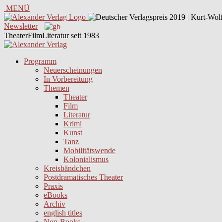
MENÜ
Newsletter
TheaterFilmLiteratur seit 1983
Programm
Neuerscheinungen
In Vorbereitung
Themen
Theater
Film
Literatur
Krimi
Kunst
Tanz
Mobilitätswende
Kolonialismus
Kreisbändchen
Postdramatisches Theater
Praxis
eBooks
Archiv
english titles
Non-Books