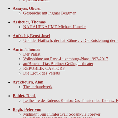
Assayas, Olivier
Gespräche mit Ingmar Bergman
Assheuer, Thomas
NAHAUFNAHME Michael Haneke
Aufricht, Ernst Josef
Und der Haifisch, der hat Zähne … Die Entstehung der
Aurin, Thomas
Der Palast
Volksbühne am Rosa-Luxemburg-Platz 1992-2017
aufBruch – Das Berliner Gefängnistheater
REPUBLIK CASTORF
Die Erotik des Verrats
Ayckbourn, Alan
Theaterhandwerk
Bablet, Denis
Le théâtre de Tadeusz Kantor/Das Theater des Tadeusz 
Bagh, Peter von
Midnight Sun Filmfestival: Sodankylä Forever