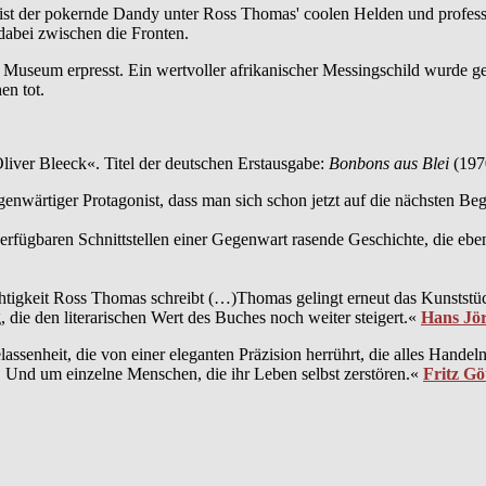
k – ist der pokernde Dandy unter Ross Thomas' coolen Helden und profes
dabei zwischen die Fronten.
 Museum erpresst. Ein wertvoller afrikanischer Messingschild wurde gest
en tot.
ver Bleeck«. Titel der deutschen Erstausgabe:
Bonbons aus Blei
(197
egenwärtiger Protagonist, dass man sich schon jetzt auf die nächsten B
le verfügbaren Schnittstellen einer Gegenwart rasende Geschichte, die 
chtigkeit Ross Thomas schreibt (…)Thomas gelingt erneut das Kunststü
 die den literarischen Wert des Buches noch weiter steigert.«
Hans Jör
lassenheit, die von einer eleganten Präzision herrührt, die alles Han
. Und um einzelne Menschen, die ihr Leben selbst zerstören.«
Fritz Gö