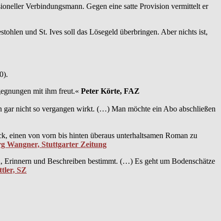
sioneller Verbindungsmann. Gegen eine satte Provision vermittelt er
ohlen und St. Ives soll das Lösegeld überbringen. Aber nichts ist,
0).
egegnungen mit ihm freut.«
Peter Körte, FAZ
eben gar nicht so vergangen wirkt. (…) Man möchte ein Abo abschließen
ck, einen von vorn bis hinten überaus unterhaltsamen Roman zu
g Wangner, Stuttgarter Zeitung
deln, Erinnern und Beschreiben bestimmt. (…) Es geht um Bodenschätze
ttler, SZ