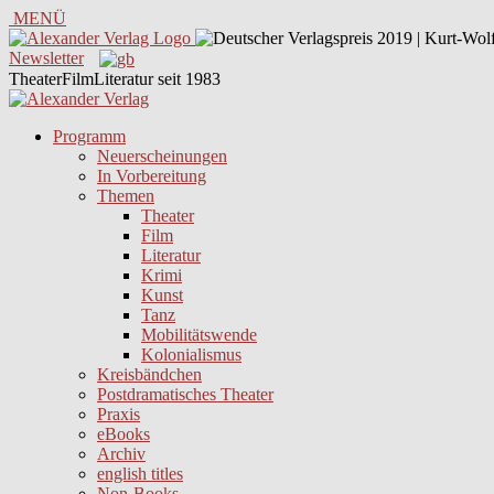
MENÜ
Newsletter
TheaterFilmLiteratur seit 1983
Programm
Neuerscheinungen
In Vorbereitung
Themen
Theater
Film
Literatur
Krimi
Kunst
Tanz
Mobilitätswende
Kolonialismus
Kreisbändchen
Postdramatisches Theater
Praxis
eBooks
Archiv
english titles
Non-Books