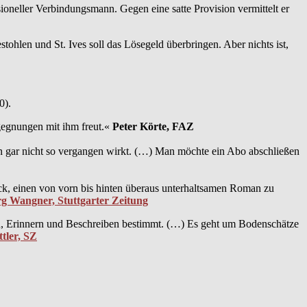
sioneller Verbindungsmann. Gegen eine satte Provision vermittelt er
ohlen und St. Ives soll das Lösegeld überbringen. Aber nichts ist,
0).
egegnungen mit ihm freut.«
Peter Körte, FAZ
eben gar nicht so vergangen wirkt. (…) Man möchte ein Abo abschließen
ck, einen von vorn bis hinten überaus unterhaltsamen Roman zu
g Wangner, Stuttgarter Zeitung
deln, Erinnern und Beschreiben bestimmt. (…) Es geht um Bodenschätze
ttler, SZ