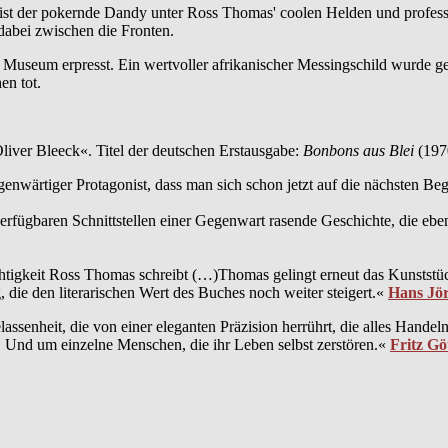
k – ist der pokernde Dandy unter Ross Thomas' coolen Helden und profes
dabei zwischen die Fronten.
 Museum erpresst. Ein wertvoller afrikanischer Messingschild wurde gest
en tot.
ver Bleeck«. Titel der deutschen Erstausgabe:
Bonbons aus Blei
(197
egenwärtiger Protagonist, dass man sich schon jetzt auf die nächsten B
le verfügbaren Schnittstellen einer Gegenwart rasende Geschichte, die 
chtigkeit Ross Thomas schreibt (…)Thomas gelingt erneut das Kunststü
 die den literarischen Wert des Buches noch weiter steigert.«
Hans Jör
lassenheit, die von einer eleganten Präzision herrührt, die alles Han
. Und um einzelne Menschen, die ihr Leben selbst zerstören.«
Fritz Gö