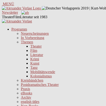
MENÜ
Newsletter
TheaterFilmLiteratur seit 1983
Programm
Neuerscheinungen
In Vorbereitung
Themen
Theater
Film
Literatur
Krimi
Kunst
Tanz
Mobilitätswende
Kolonialismus
Kreisbändchen
Postdramatisches Theater
Praxis
eBooks
Archiv
english titles
Non-Books