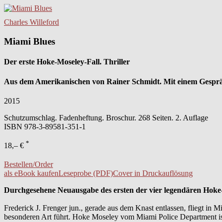
Charles Willeford
Miami Blues
Der erste Hoke-Moseley-Fall. Thriller
Aus dem Amerikanischen von Rainer Schmidt. Mit einem Gesprä
2015
Schutzumschlag. Fadenheftung. Broschur. 268 Seiten. 2. Auflage
ISBN
978-3-89581-351-1
*
18,– €
Bestellen/Order
als eBook kaufen
Leseprobe (PDF)
Cover in Druckauflösung
Durchgesehene Neuausgabe des ersten der vier legendären Hok
Frederick J. Frenger jun., gerade aus dem Knast entlassen, fliegt in 
besonderen Art führt. Hoke Moseley vom Miami Police Department 