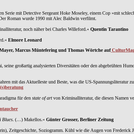
igen Serie mit Detective Sergeant Hoke Moseley, einem Cop »mit schlech
. Der Roman wurde 1990 mit Alec Baldwin verfilmt.
nalliteratur, noch näher bei Charles Willeford.«
Quentin Tarantino
rd.«
Elmore Leonard
f Mayer, Marcus Müntefering und Thomas Wörtche auf
CulturMa
, seine großartig analysierten Diversitäten oder den abgebrühten Humor 
ren mit das Aktuelleste und Beste, was die US-Spannungsliteratur zu b
(s)beratung
Paradigma für den
state of art
von Kriminalliteratur, die diesen Namen v
ntaucher
 Blues
. (…) Makellos.«
Günter Grosser, Berliner Zeitung
 drin), Zeitgeschichte, Soziogramm. Kühl wie die Augen von Frederick