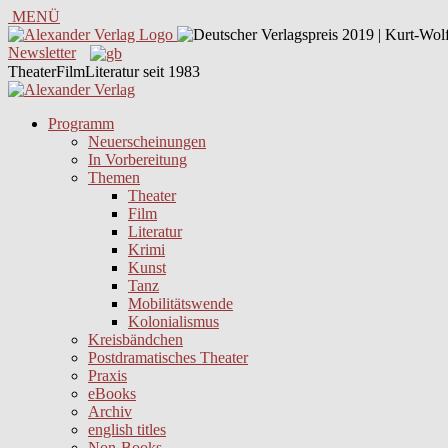
MENÜ
Newsletter
TheaterFilmLiteratur seit 1983
Programm
Neuerscheinungen
In Vorbereitung
Themen
Theater
Film
Literatur
Krimi
Kunst
Tanz
Mobilitätswende
Kolonialismus
Kreisbändchen
Postdramatisches Theater
Praxis
eBooks
Archiv
english titles
Non-Books