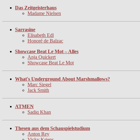
Das Zeitgeisterhaus
Madame Nielsen
Sarrasine
Elisabeth Edl
Honoré de Balzac
Showcase Beat Le Mot – Alles
Anja Quickert
Showcase Beat Le Mot
What's Underground About Marshmallows?
Marc Siegel
Jack Smith
ATMEN
Sadiq Khan
Thesen aus dem Schauspielstudium
Anton Rey
Vicky Krieps