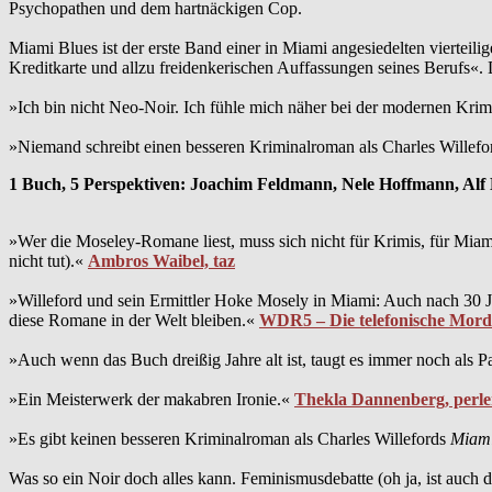
Psychopathen und dem hartnäckigen Cop.
Miami Blues ist der erste Band einer in Miami angesiedelten vierteil
Kreditkarte und allzu freidenkerischen Auffassungen seines Berufs«
»Ich bin nicht Neo-Noir. Ich fühle mich näher bei der modernen Krimi
»Niemand schreibt einen besseren Kriminalroman als Charles Willefo
1 Buch, 5 Perspektiven: Joachim Feldmann, Nele Hoffmann, Al
»Wer die Moseley-Romane liest, muss sich nicht für Krimis, für Miami
nicht tut).«
Ambros Waibel, taz
»Willeford und sein Ermittler Hoke Mosely in Miami: Auch nach 30 Jah
diese Romane in der Welt bleiben.«
WDR5 – Die telefonische Mord
»Auch wenn das Buch dreißig Jahre alt ist, taugt es immer noch als 
»Ein Meisterwerk der makabren Ironie.«
Thekla Dannenberg, perle
»Es gibt keinen besseren Kriminalroman als Charles Willefords
Miami
Was so ein Noir doch alles kann. Feminismusdebatte (oh ja, ist auch